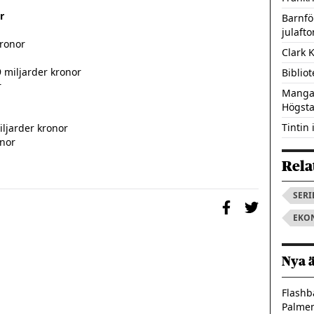
r
Barnfö
julafto
Clark K
Biblio
Mangas
Högst
Tintin 
Rela
SERI
EKO
Nya 
Flashb
Palme