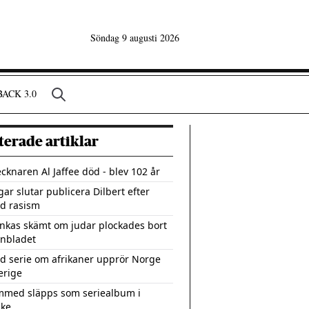
Söndag 9 augusti 2026
ACK 3.0
terade artiklar
cknaren Al Jaffee död - blev 102 år
gar slutar publicera Dilbert efter
d rasism
nkas skämt om judar plockades bort
onbladet
d serie om afrikaner upprör Norge
erige
med släpps som seriealbum i
ike