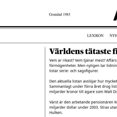
Grundad 1983
LEXIKON
NYH
Världens tätaste f
Vem är rikast? Vem tjänar mest? Affärs
förmögenheter. Men nyligen tar tidninge
listar serie- och sagofigurer.

Den aktuella listan avslöjar hur mycket 
Sammanlagt under förra året drog listan
miljarder kronor till ägare som Walt Di
Värst är den arbetande pensionären M
miljarder dollar under 2003. Strax uta
Hulken.
