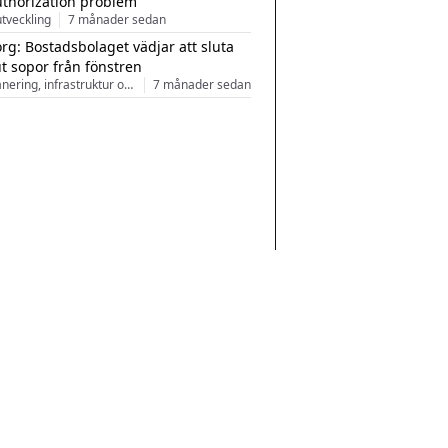
uthorization problem
tveckling
7 månader sedan
rg: Bostadsbolaget vädjar att sluta
ut sopor från fönstren
Stadsplanering, infrastruktur och arkitektur
7 månader sedan