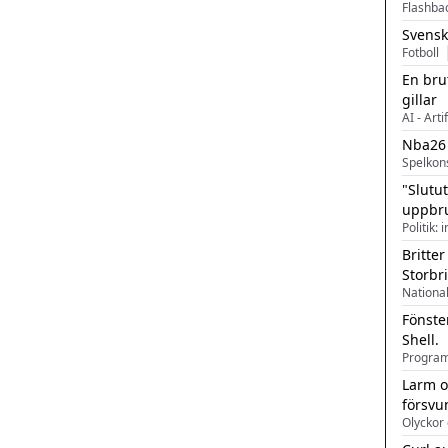
Flashba
Svensk
Fotboll
En bru
gillar
AI - Arti
Nba26
Spelkon
"Slutu
uppbr
Politik: 
Britter
Storbr
Fönste
Shell.
Larm o
försvu
Olyckor 