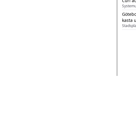
Curl a
Systemu
Götebo
kasta 