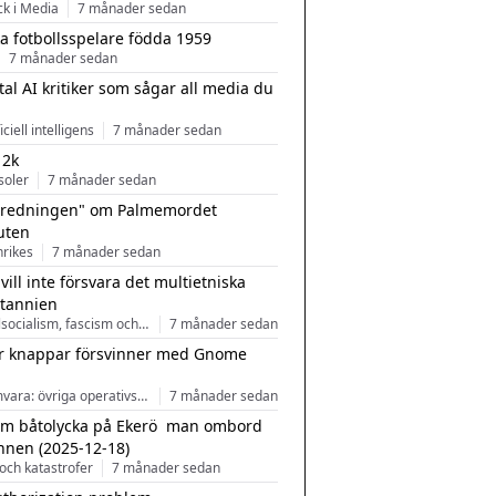
ck i Media
7 månader sedan
a fotbollsspelare födda 1959
7 månader sedan
tal AI kritiker som sågar all media du
ficiell intelligens
7 månader sedan
 2k
soler
7 månader sedan
tredningen" om Palmemordet
uten
inrikes
7 månader sedan
 vill inte försvara det multietniska
itannien
Nationalsocialism, fascism och nationalism
7 månader sedan
r knappar försvinner med Gnome
Programvara: övriga operativsystem
7 månader sedan
m båtolycka på Ekerö  man ombord
nnen (2025-12-18)
och katastrofer
7 månader sedan