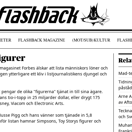
ETER
FLASHBACK MAGAZINE
(MOT/SUB)
KULTUR
FLASHB
igurer
Rela
magasinet Forbes älskar att lista människors löner och 
Mad-te
n ytterligare ett kliv i listjournalistikens djungel och 
Tidnin
påståd
pengar de olika "figurerna" tjänat in till sina ägare. 
Arne A
s tio-i-topp in 25 miljarder dollar, eller drygt 175 
av Aft
sney, Viacom och Electronic Arts.

Teckna
usse Pigg och hans vänner som tjänade in 5,8 
och Sv
nför listan hamnar Simpsons, Toy Storys figurer och 
Muham
Frankr