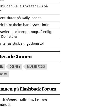
rbjuden Kalla Anka tar LSD på
n
ent slutar på Daily Planet
tek i Stockholm bannlyser Tintin
erier inte barnpornografi enligt
a Domstolen
inte rasistisk enligt domstol
terade ämnen
ER
DISNEY
MUSSE PIGG
NOMI
ämnen på Flashback Forum
ack nämns i Talkshow i P1 om
mordet