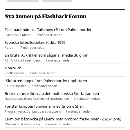
Nya ämnen på Flashback Forum
Flashback nämns i Talkshow i P1 om Palmemordet
Flashback i Media
7 månader sedan
Svenska fotbollsspelare födda 1959
Fotboll
7 månader sedan
En brutal AI kritiker som sågar all media du gillar
AI - Artificiell intelligens
7 månader sedan
Nba26 2k
Spelkonsoler
7 månader sedan
"Slututredningen" om Palmemordet uppbruten
Politik: inrikes
7 månader sedan
Britter vill inte försvara det multietniska Storbritannien
Nationalsocialism, fascism och nationalism
7 månader sedan
Fönster knappar försvinner med Gnome Shell.
Programvara: övriga operativsystem
7 månader sedan
Larm om båtolycka på Ekerö  man ombord försvunnen (2025-12-18)
Olyckor och katastrofer
7 månader sedan