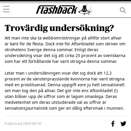
☰
Trovärdig undersökning?
Att man inte ska ta webbomröstningar på alltför stort allvar 
är känt för de flesta. Dock inte för Aftonbladet som skriver om 
otrohetens Sverige denna sommar. Enligt deras 
undersökning visar det sig att cirka 25 procent av svenskarna 
som har ett förhållande har varit otrogna denna sommar.

Letar man i undersökningen visar det sig dock att 12,2 
procent av de vänsterprasslande kvinnorna har varit otrogna 
med en prostituerad. Denna uppgift vore ju helt sensationell 
om man tog den på allvar. Det gör inte ens Aftonbladet (!) 
utan blåser upp de siffror som är lagom smaskiga. Deras 
medvetenhet om deras utstuderade val av siffror är 
Publicerad
2004-08-30