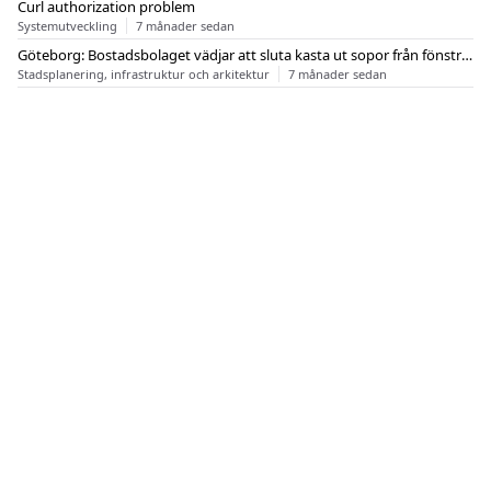
Curl authorization problem
Systemutveckling
7 månader sedan
Göteborg: Bostadsbolaget vädjar att sluta kasta ut sopor från fönstren
Stadsplanering, infrastruktur och arkitektur
7 månader sedan
OM FLASHBACK
KONTAKT
FLASHBACK FORUM