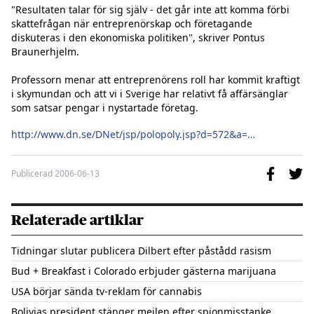
"Resultaten talar för sig själv - det går inte att komma förbi 
skattefrågan när entreprenörskap och företagande 
diskuteras i den ekonomiska politiken", skriver Pontus 
Braunerhjelm.

Professorn menar att entreprenörens roll har kommit kraftigt 
i skymundan och att vi i Sverige har relativt få affärsänglar 
som satsar pengar i nystartade företag.

http://www.dn.se/DNet/jsp/polopoly.jsp?d=572&a=551991&previousRenderType=2
Publicerad
2006-06-13
Relaterade artiklar
Tidningar slutar publicera Dilbert efter påstådd rasism
Bud + Breakfast i Colorado erbjuder gästerna marijuana
USA börjar sända tv-reklam för cannabis
Bolivias president stänger mejlen efter spionmisstanke