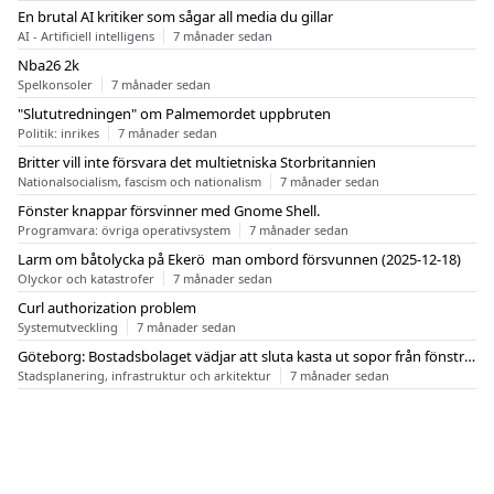
En brutal AI kritiker som sågar all media du gillar
AI - Artificiell intelligens
7 månader sedan
Nba26 2k
Spelkonsoler
7 månader sedan
"Slututredningen" om Palmemordet uppbruten
Politik: inrikes
7 månader sedan
Britter vill inte försvara det multietniska Storbritannien
Nationalsocialism, fascism och nationalism
7 månader sedan
Fönster knappar försvinner med Gnome Shell.
Programvara: övriga operativsystem
7 månader sedan
Larm om båtolycka på Ekerö  man ombord försvunnen (2025-12-18)
Olyckor och katastrofer
7 månader sedan
Curl authorization problem
Systemutveckling
7 månader sedan
Göteborg: Bostadsbolaget vädjar att sluta kasta ut sopor från fönstren
Stadsplanering, infrastruktur och arkitektur
7 månader sedan