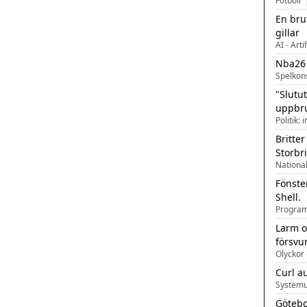
Fotboll
En bru
gillar
AI - Arti
Nba26
Spelkon
"Slutu
uppbr
Politik: 
Britter
Storbr
Fönste
Shell.
Larm o
försvu
Olyckor 
Curl a
Systemu
Götebo