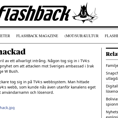
ETER
FLASHBACK MAGAZINE
(MOT/SUB)
KULTUR
FLASHB
 hackad
Rela
 av ett allvarligt intrång. Någon tog sig in i TV4:s 
Familj
pnyhet om att attacken mot Sveriges ambassad i Irak 
ge W Bush. 

Snapch
utlagd
ckare tog sig in på TV4:s webbsystem. Man hittade 
Digita
V4:s webb, som kunde nås även utanför kanalens eget 
löseno
igt användarnamn och lösenord.

Bolivi
spionm
hack.jpg
Nyhets
explos