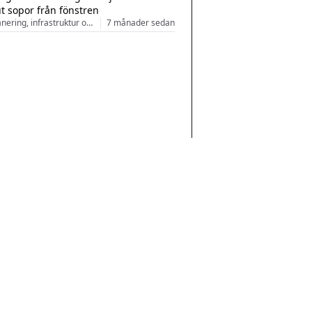
ut sopor från fönstren
Stadsplanering, infrastruktur och arkitektur
7 månader sedan