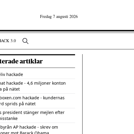
Fredag 7 augusti 2026
ACK 3.0
terade artiklar
eliv hackade
at hackade - 4,6 miljoner konton
a på nätet
lboxen.com hackade - kundernas
rd sprids på nätet
as president stänger mejlen efter
isstanke
byrån AP hackade - skrev om
ioner mot Barack Obama