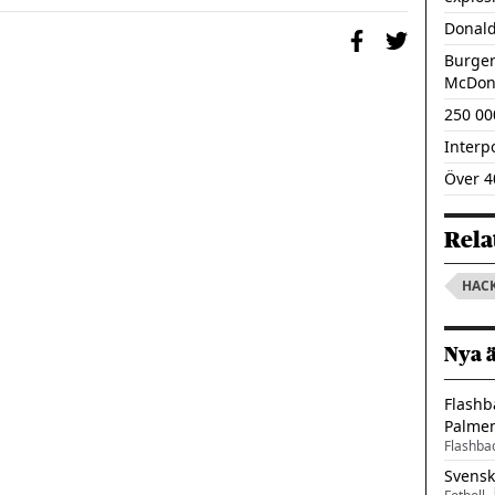
Donald
Burger
McDon
250 00
Interp
Över 4
Rela
HAC
Nya 
Flashb
Palme
Flashba
Svensk