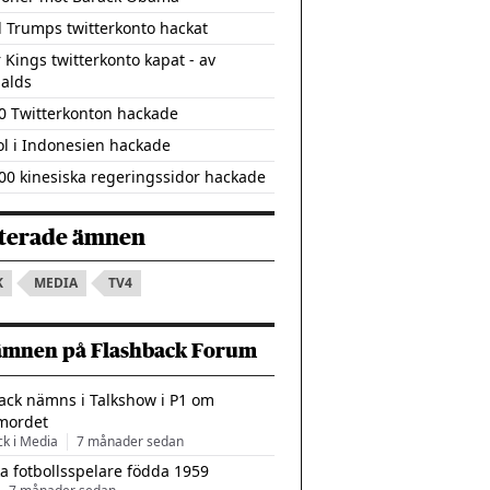
 Trumps twitterkonto hackat
 Kings twitterkonto kapat - av
alds
0 Twitterkonton hackade
ol i Indonesien hackade
00 kinesiska regeringssidor hackade
terade ämnen
K
MEDIA
TV4
ämnen på Flashback Forum
ack nämns i Talkshow i P1 om
mordet
ck i Media
7 månader sedan
a fotbollsspelare födda 1959