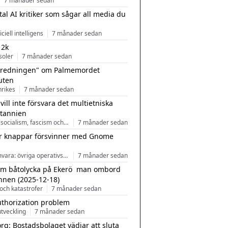
7 månader sedan
tal AI kritiker som sågar all media du
ficiell intelligens
7 månader sedan
 2k
soler
7 månader sedan
tredningen" om Palmemordet
uten
inrikes
7 månader sedan
 vill inte försvara det multietniska
itannien
Nationalsocialism, fascism och nationalism
7 månader sedan
r knappar försvinner med Gnome
Programvara: övriga operativsystem
7 månader sedan
m båtolycka på Ekerö  man ombord
nnen (2025-12-18)
och katastrofer
7 månader sedan
uthorization problem
tveckling
7 månader sedan
rg: Bostadsbolaget vädjar att sluta