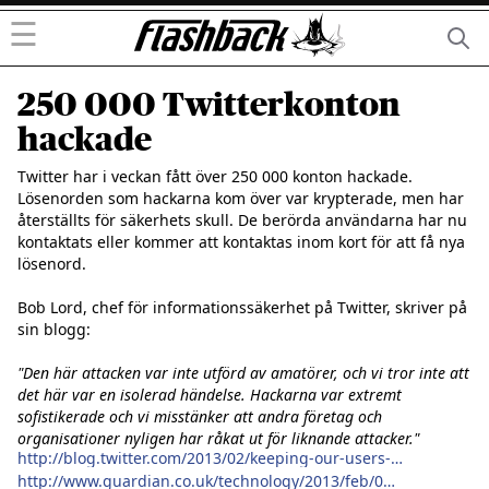
☰
250 000 Twitterkonton
hackade
Twitter har i veckan fått över 250 000 konton hackade. 
Lösenorden som hackarna kom över var krypterade, men har 
återställts för säkerhets skull. De berörda användarna har nu 
kontaktats eller kommer att kontaktas inom kort för att få nya 
lösenord.

Bob Lord, chef för informationssäkerhet på Twitter, skriver på 
sin blogg:

"Den här attacken var inte utförd av amatörer, och vi tror inte att 
det här var en isolerad händelse. Hackarna var extremt 
sofistikerade och vi misstänker att andra företag och 
organisationer nyligen har råkat ut för liknande attacker."
http://blog.twitter.com/2013/02/keeping-our-users-secure.html
http://www.guardian.co.uk/technology/2013/feb/02/twitter-hack-password-reset