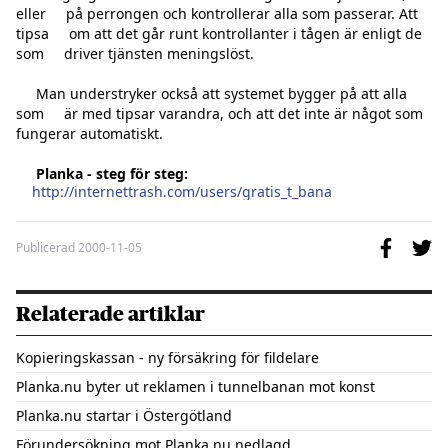
eller     på perrongen och kontrollerar alla som passerar. Att 
tipsa     om att det går runt kontrollanter i tågen är enligt de 
som     driver tjänsten meningslöst.

     Man understryker också att systemet bygger på att alla 
som     är med tipsar varandra, och att det inte är något som     
fungerar automatiskt.

Planka - steg för steg:
http://internettrash.com/users/gratis_t_bana
Publicerad
2000-11-05
Relaterade artiklar
Kopieringskassan - ny försäkring för fildelare
Planka.nu byter ut reklamen i tunnelbanan mot konst
Planka.nu startar i Östergötland
Förundersökning mot Planka.nu nedlagd