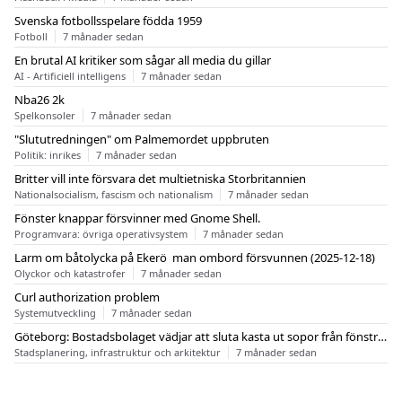
Svenska fotbollsspelare födda 1959
Fotboll
7 månader sedan
En brutal AI kritiker som sågar all media du gillar
AI - Artificiell intelligens
7 månader sedan
Nba26 2k
Spelkonsoler
7 månader sedan
"Slututredningen" om Palmemordet uppbruten
Politik: inrikes
7 månader sedan
Britter vill inte försvara det multietniska Storbritannien
Nationalsocialism, fascism och nationalism
7 månader sedan
Fönster knappar försvinner med Gnome Shell.
Programvara: övriga operativsystem
7 månader sedan
Larm om båtolycka på Ekerö  man ombord försvunnen (2025-12-18)
Olyckor och katastrofer
7 månader sedan
Curl authorization problem
Systemutveckling
7 månader sedan
Göteborg: Bostadsbolaget vädjar att sluta kasta ut sopor från fönstren
Stadsplanering, infrastruktur och arkitektur
7 månader sedan