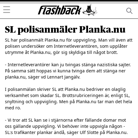
☰
SL polisanmäler Planka.nu
SL har polisanmält Planka.nu för uppvigling. Man vill även att 
polisen undersöker om Internetleverantören, som upplåter 
utrymme åt Planka.nu, gör sig skyldiga till något brott.

- Internetleverantörer kan ju tvingas stänga nazistiska sajter. 
På samma sätt hoppas vi kunna tvinga dem att stänga ner 
planka.nu, säger vd Lennart Jangälv.

I polisanmälan skriver SL att Planka.nu bedriver en olaglig 
verksamhet som skadar SL. Brottsrubriceringen är, enligt SL, 
snyltning och uppvigling. Men på Planka.nu tar man det hela 
med ro. 

- Vi tror att SL kan se i stjärnorna efter fällande domar mot 
oss gällande uppvigling. Vi behöver inte uppvigla någon - 
SL:s trafikanter plankar ändå, säger Ulf Slotte på Planka.nu.
