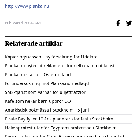
http://www.planka.nu
Publicerad
2004-09-15
Relaterade artiklar
Kopieringskassan - ny försäkring för fildelare
Planka.nu byter ut reklamen i tunnelbanan mot konst
Planka.nu startar i Östergötland
Förundersökning mot Planka.nu nedlagd
SMS-tjänst som varnar för biljettrazzior
Kafé som nekar barn upprör DO
Anarkistisk bokmässa i Stockholm 15 juni
Pirate Bay fyller 10 år - planerar stor fest i Stockholm
Nakenprotest utanför Egyptens ambassad i Stockholm
Konsertaffischer för Chris Brown sprids med misshandlad