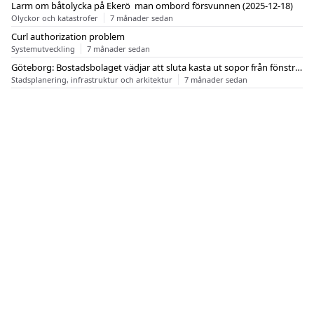
Larm om båtolycka på Ekerö  man ombord försvunnen (2025-12-18)
Olyckor och katastrofer
7 månader sedan
Curl authorization problem
Systemutveckling
7 månader sedan
Göteborg: Bostadsbolaget vädjar att sluta kasta ut sopor från fönstren
Stadsplanering, infrastruktur och arkitektur
7 månader sedan
OM FLASHBACK
KONTAKT
FLASHBACK FORUM