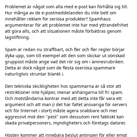
Problemet är något som alla med e-post kan förhålla sig till. 
Hur många av de e-postmeddelanden du inte bett om 
innehåller reklam för seriösa produkter? Spamhaus 
argumenterar för att problemet inte har med yttrandefrihet 
att göra alls, och att situationen måste förbättras genom 
lagstiftning.

Spam är redan nu straffbart, och fler och fler regler börjar 
dyka upp, som till exempel att den som skickar ut oönskad 
gruppost måste ange vad det rör sig om i ämnesrubriken. 
Detta är dock något som de flesta oseriösa spammare 
naturligtvis struntar blankt i.

Den tekniska skickligheten hos spammarna är så stor att 
restriktioner inte hjälper, menar anhängarna till fri spam. 
Och motståndarna kontrar med att detta inte får vara ett 
argument och att man (i det här fallet ansvariga för servers 
och för Internet i stort) måste agera snabbare och mer 
aggressivt mot den "pest" som dessutom rent faktiskt kan 
skada privatpersoners, myndigheters och företags datorer.

Hösten kommer att innebära beslut antingen för eller emot 