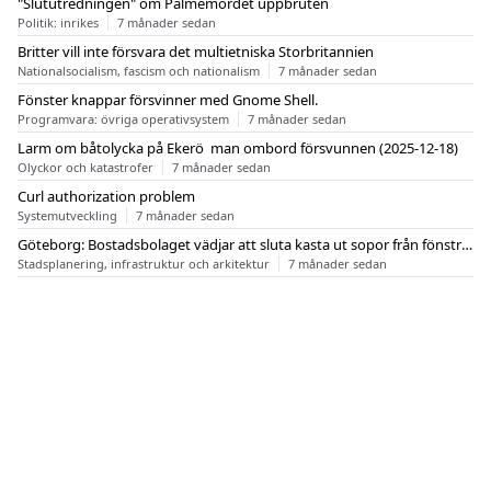
"Slututredningen" om Palmemordet uppbruten
Politik: inrikes
7 månader sedan
Britter vill inte försvara det multietniska Storbritannien
Nationalsocialism, fascism och nationalism
7 månader sedan
Fönster knappar försvinner med Gnome Shell.
Programvara: övriga operativsystem
7 månader sedan
Larm om båtolycka på Ekerö  man ombord försvunnen (2025-12-18)
Olyckor och katastrofer
7 månader sedan
Curl authorization problem
Systemutveckling
7 månader sedan
Göteborg: Bostadsbolaget vädjar att sluta kasta ut sopor från fönstren
Stadsplanering, infrastruktur och arkitektur
7 månader sedan