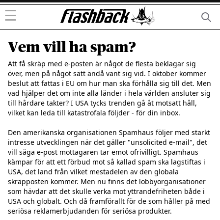
☰
Vem vill ha spam?
Att få skräp med e-posten är något de flesta beklagar sig 
över, men på något sätt ändå vant sig vid. I oktober kommer 
beslut att fattas i EU om hur man ska förhålla sig till det. Men 
vad hjälper det om inte alla länder i hela världen ansluter sig 
till hårdare takter? I USA tycks trenden gå åt motsatt håll, 
vilket kan leda till katastrofala följder - för din inbox.

Den amerikanska organisationen Spamhaus följer med starkt 
intresse utvecklingen när det gäller "unsolicited e-mail", det 
vill säga e-post mottagaren tar emot ofrivilligt. Spamhaus 
kämpar för att ett förbud mot så kallad spam ska lagstiftas i 
USA, det land från vilket mestadelen av den globala 
skräpposten kommer. Men nu finns det lobbyorganisationer 
som hävdar att det skulle verka mot yttrandefriheten både i 
USA och globalt. Och då framförallt för de som håller på med 
seriösa reklamerbjudanden för seriösa produkter.
