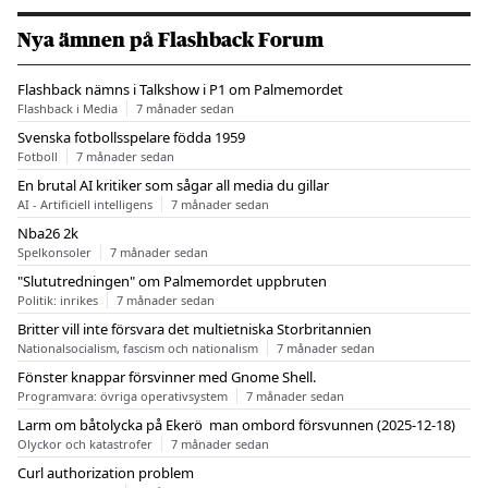
Nya ämnen på Flashback Forum
Flashback nämns i Talkshow i P1 om Palmemordet
Flashback i Media
7 månader sedan
Svenska fotbollsspelare födda 1959
Fotboll
7 månader sedan
En brutal AI kritiker som sågar all media du gillar
AI - Artificiell intelligens
7 månader sedan
Nba26 2k
Spelkonsoler
7 månader sedan
"Slututredningen" om Palmemordet uppbruten
Politik: inrikes
7 månader sedan
Britter vill inte försvara det multietniska Storbritannien
Nationalsocialism, fascism och nationalism
7 månader sedan
Fönster knappar försvinner med Gnome Shell.
Programvara: övriga operativsystem
7 månader sedan
Larm om båtolycka på Ekerö  man ombord försvunnen (2025-12-18)
Olyckor och katastrofer
7 månader sedan
Curl authorization problem