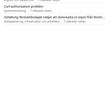
Curl authorization problem
Systemutveckling
7 månader sedan
Göteborg: Bostadsbolaget vädjar att sluta kasta ut sopor från fönstren
Stadsplanering, infrastruktur och arkitektur
7 månader sedan
OM FLASHBACK
KONTAKT
FLASHBACK FORUM