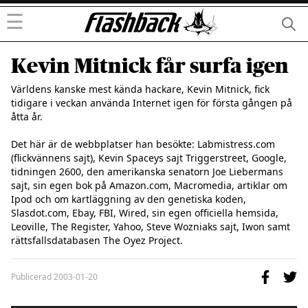
☰
Kevin Mitnick får surfa igen
Världens kanske mest kända hackare, Kevin Mitnick, fick 
tidigare i veckan använda Internet igen för första gången på 
åtta år.

Det här är de webbplatser han besökte: Labmistress.com 
(flickvännens sajt), Kevin Spaceys sajt Triggerstreet, Google, 
tidningen 2600, den amerikanska senatorn Joe Liebermans 
sajt, sin egen bok på Amazon.com, Macromedia, artiklar om 
Ipod och om kartläggning av den genetiska koden, 
Slasdot.com, Ebay, FBI, Wired, sin egen officiella hemsida, 
Leoville, The Register, Yahoo, Steve Wozniaks sajt, Iwon samt 
Publicerad
2003-01-20