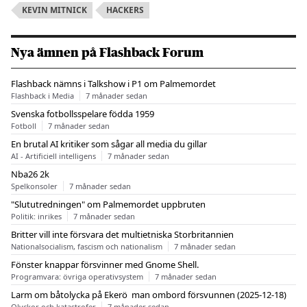
KEVIN MITNICK
HACKERS
Nya ämnen på Flashback Forum
Flashback nämns i Talkshow i P1 om Palmemordet
Flashback i Media
7 månader sedan
Svenska fotbollsspelare födda 1959
Fotboll
7 månader sedan
En brutal AI kritiker som sågar all media du gillar
AI - Artificiell intelligens
7 månader sedan
Nba26 2k
Spelkonsoler
7 månader sedan
"Slututredningen" om Palmemordet uppbruten
Politik: inrikes
7 månader sedan
Britter vill inte försvara det multietniska Storbritannien
Nationalsocialism, fascism och nationalism
7 månader sedan
Fönster knappar försvinner med Gnome Shell.
Programvara: övriga operativsystem
7 månader sedan
Larm om båtolycka på Ekerö  man ombord försvunnen (2025-12-18)
Olyckor och katastrofer
7 månader sedan