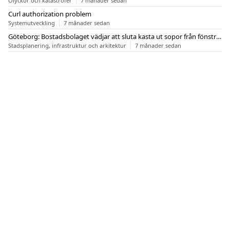
Olyckor och katastrofer
7 månader sedan
Curl authorization problem
Systemutveckling
7 månader sedan
Göteborg: Bostadsbolaget vädjar att sluta kasta ut sopor från fönstren
Stadsplanering, infrastruktur och arkitektur
7 månader sedan
OM FLASHBACK
KONTAKT
FLASHBACK FORUM