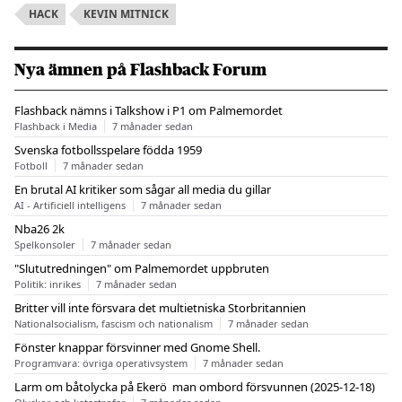
HACK
KEVIN MITNICK
Nya ämnen på Flashback Forum
Flashback nämns i Talkshow i P1 om Palmemordet
Flashback i Media
7 månader sedan
Svenska fotbollsspelare födda 1959
Fotboll
7 månader sedan
En brutal AI kritiker som sågar all media du gillar
AI - Artificiell intelligens
7 månader sedan
Nba26 2k
Spelkonsoler
7 månader sedan
"Slututredningen" om Palmemordet uppbruten
Politik: inrikes
7 månader sedan
Britter vill inte försvara det multietniska Storbritannien
Nationalsocialism, fascism och nationalism
7 månader sedan
Fönster knappar försvinner med Gnome Shell.
Programvara: övriga operativsystem
7 månader sedan
Larm om båtolycka på Ekerö  man ombord försvunnen (2025-12-18)