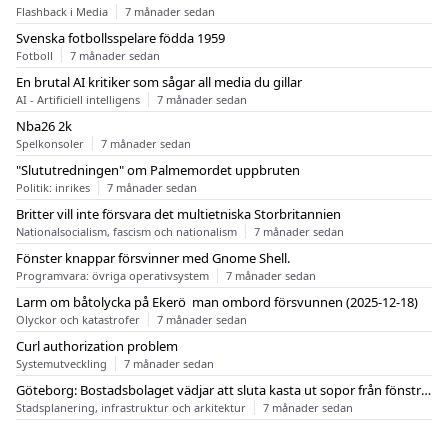
Flashback i Media
7 månader sedan
Svenska fotbollsspelare födda 1959
Fotboll
7 månader sedan
En brutal AI kritiker som sågar all media du gillar
AI - Artificiell intelligens
7 månader sedan
Nba26 2k
Spelkonsoler
7 månader sedan
"Slututredningen" om Palmemordet uppbruten
Politik: inrikes
7 månader sedan
Britter vill inte försvara det multietniska Storbritannien
Nationalsocialism, fascism och nationalism
7 månader sedan
Fönster knappar försvinner med Gnome Shell.
Programvara: övriga operativsystem
7 månader sedan
Larm om båtolycka på Ekerö  man ombord försvunnen (2025-12-18)
Olyckor och katastrofer
7 månader sedan
Curl authorization problem
Systemutveckling
7 månader sedan
Göteborg: Bostadsbolaget vädjar att sluta kasta ut sopor från fönstren
Stadsplanering, infrastruktur och arkitektur
7 månader sedan