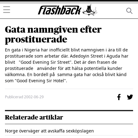
☰
Gata namngiven efter
prostituerade
En gata i Nigeria har inofficiellt blivt namngiven i ära till de  
prostituerade som arbetar där. Adedoyin Street i Aguda har 
blivit   "Good Evening Sir Street". Det är den frasen de 
prostituerade   använder för att hälsa potentiella kunder 
välkomna. En bordell på  samma gata har också blivit känd 
som "Good Evening Sir Hotel".
Publicerad
2002-06-29
Relaterade artiklar
Norge överväger att avskaffa sexköpslagen