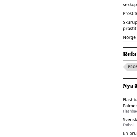
sexköp
Prosti
Skurup
prosti
Norge 
Rela
PRO
Nya 
Flashb
Palme
Flashba
Svensk
Fotboll
En bru