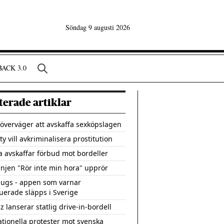
Söndag 9 augusti 2026
ACK 3.0
terade artiklar
överväger att avskaffa sexköpslagen
y vill avkriminalisera prostitution
 avskaffar förbud mot bordeller
jen "Rör inte min hora" upprör
ugs - appen som varnar
tuerade släpps i Sverige
 lanserar statlig drive-in-bordell
ationella protester mot svenska