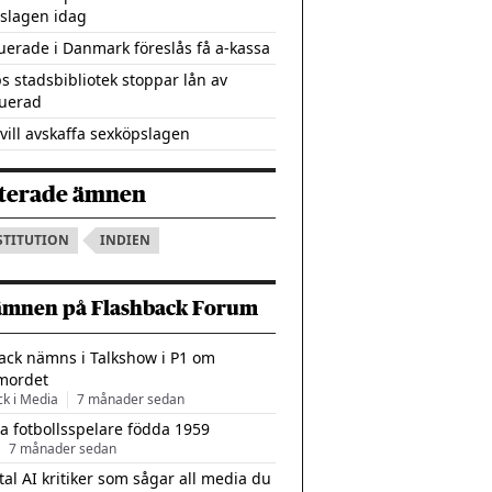
slagen idag
tuerade i Danmark föreslås få a-kassa
s stadsbibliotek stoppar lån av
tuerad
vill avskaffa sexköpslagen
terade ämnen
STITUTION
INDIEN
ämnen på Flashback Forum
ack nämns i Talkshow i P1 om
mordet
ck i Media
7 månader sedan
a fotbollsspelare födda 1959
7 månader sedan
tal AI kritiker som sågar all media du