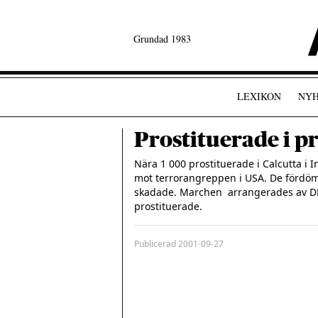
Grundad 1983
LEXIKON
NYH
Prostituerade i pr
Nära 1 000 prostituerade i Calcutta i I
mot terrorangreppen i USA. De fördöme
skadade. Marchen  arrangerades av DMS
Publicerad
2001-09-27