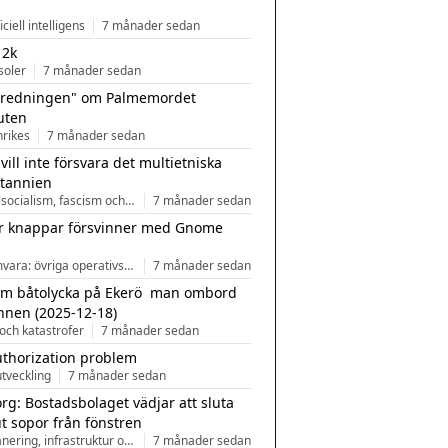
ficiell intelligens
7 månader sedan
 2k
soler
7 månader sedan
tredningen" om Palmemordet
uten
inrikes
7 månader sedan
 vill inte försvara det multietniska
itannien
Nationalsocialism, fascism och nationalism
7 månader sedan
r knappar försvinner med Gnome
Programvara: övriga operativsystem
7 månader sedan
m båtolycka på Ekerö  man ombord
nnen (2025-12-18)
och katastrofer
7 månader sedan
uthorization problem
tveckling
7 månader sedan
rg: Bostadsbolaget vädjar att sluta
ut sopor från fönstren
Stadsplanering, infrastruktur och arkitektur
7 månader sedan