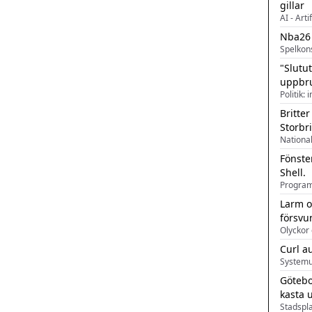
gillar
AI - Arti
Nba26
Spelkon
"Slutu
uppbr
Politik: 
Britter
Storbr
Fönste
Shell.
Larm o
försvu
Olyckor 
Curl a
Systemu
Götebo
kasta 