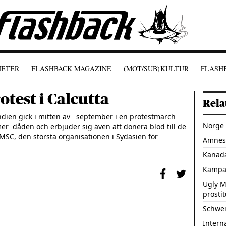
ETER
FLASHBACK MAGAZINE
(MOT/SUB)
KULTUR
FLASHB
otest i Calcutta
Rela
ndien gick i mitten av   september i en protestmarch 
Norge 
r  dåden och erbjuder sig även att donera blod till de 
C, den största organisationen i Sydasien för  
Amnest
Kanada
Kampan
Ugly M
prosti
Schweiz
Intern