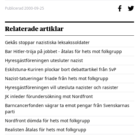
Publicerad
2000-09-25
Relaterade artiklar
Gekås stoppar nazistiska leksakssoldater
Bar Hitler-tröja på jobbet - åtalas för hets mot folkgrupp
Hyresgästföreningen utesluter nazist
Eskilstuna-Kuriren plockar bort debattartikel från SvP
Nazist-tatueringar friade från hets mot folkgrupp
Hyresgästföreningen vill utesluta nazister och rasister
JK inleder förundersökning mot Nordfront
Barncancerfonden vägrar ta emot pengar från Svenskarnas
parti
Nordfront dömda för hets mot folkgrupp
Realisten åtalas för hets mot folkgrupp