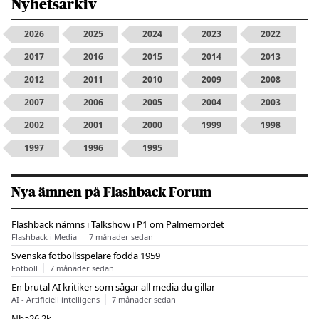
Nyhetsarkiv
2026
2025
2024
2023
2022
2017
2016
2015
2014
2013
2012
2011
2010
2009
2008
2007
2006
2005
2004
2003
2002
2001
2000
1999
1998
1997
1996
1995
Nya ämnen på Flashback Forum
Flashback nämns i Talkshow i P1 om Palmemordet
Flashback i Media
7 månader sedan
Svenska fotbollsspelare födda 1959
Fotboll
7 månader sedan
En brutal AI kritiker som sågar all media du gillar
AI - Artificiell intelligens
7 månader sedan
Nba26 2k