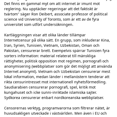
Det finns en gammal myt om att internet är imunt mot 
reglering. Nu upptäcker regeringar att det faktiskt är 
tvärtom" säger Ron Deibert, associate professor of political 
science vid University of Toronto, som är ett av de fyra 
universitet som utfört undersökningen.

Kartläggningen visar att olika länder tillämpar 
Internetcensur på olika sätt. En grupp, som inkluderar Kina, 
Iran, Syrien, Tunisien, Vietnam, Uzbekistan, Oman och 
Pakistan, censurerar brett. Exempelvis spärrar Tunisien fyra 
sorters information: material relaterat till mänskliga 
rättigheter, politisk opposition mot regimen, pornografi och 
anonymisering (webbplatser som gör det möjligt att använda 
Internet anonymt). Vietnam och Uzbekistan censurerar mest 
lokal information, medan länder i mellanöstern tenderar att 
rikta censurintresset mot internationell nyhetsförmedling. 
Saudiarabien censurerar pornografi, spel, kritik mot 
kungahuset och icke sunni-inriktade islamiska sajter. 
Sydkorea censurerar enbart nordkoreanska webbplatser.

Censorernas verktyg, programvarorna som filtrerar nätet, är 
huvudsakligen utveckade i västvärlden. Men även i EU och 