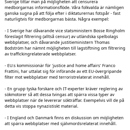
Sverige tittar man på möjligheten att censurera 
medborgarnas informationsflöde. Våra folkvalda är nämligen 
ganska sugna på att följa efter i diktaturernas fotspår - fast 
naturligtvis för medborgarnas bästa. Några exempel:

- I Sverige har dåvarande vice statsministern Bosse Ringholm 
föreslagit filtrering (alltså censur) av utländska spelbolags 
webbplatser, och dåvarande justitieministern Thomas 
Bodström har nämnt möjligheten till lagstiftning om filtrering 
av traffickingrelaterade webbplatser.

- EU:s kommissionär för 'justice and home affairs' Franco 
Frattini, har uttalat sig för införande av ett EU-övergripande 
filter mot webbplatser med terroristrelaterat innehåll.

- En grupp tyska forskare och IT-experter kräver reglering av 
sökmotorer så att dessa tvingas att spärra vissa typer av 
webbplatser när de levererar sökträffar. Exempelvis vill de på 
detta vis stoppa nynazistiskt material.

- I England och Danmark finns en diskussion om möjligheten 
att spärra webbplatser med självmordsrelaterat innehåll.
