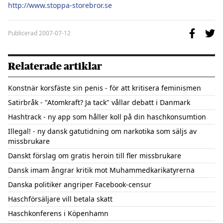
http://www.stoppa-storebror.se
Publicerad
2007-07-12
Relaterade artiklar
Konstnär korsfäste sin penis - för att kritisera feminismen
Satirbråk - "Atomkraft? Ja tack" vållar debatt i Danmark
Hashtrack - ny app som håller koll på din haschkonsumtion
Illegal! - ny dansk gatutidning om narkotika som säljs av
missbrukare
Danskt förslag om gratis heroin till fler missbrukare
Dansk imam ångrar kritik mot Muhammedkarikatyrerna
Danska politiker angriper Facebook-censur
Haschförsäljare vill betala skatt
Haschkonferens i Köpenhamn