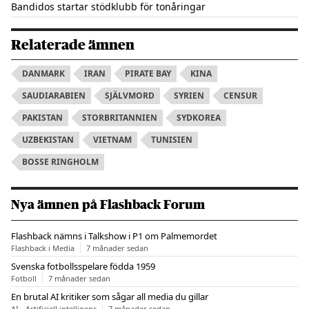
Bandidos startar stödklubb för tonåringar
Relaterade ämnen
DANMARK
IRAN
PIRATE BAY
KINA
SAUDIARABIEN
SJÄLVMORD
SYRIEN
CENSUR
PAKISTAN
STORBRITANNIEN
SYDKOREA
UZBEKISTAN
VIETNAM
TUNISIEN
BOSSE RINGHOLM
Nya ämnen på Flashback Forum
Flashback nämns i Talkshow i P1 om Palmemordet
Flashback i Media
7 månader sedan
Svenska fotbollsspelare födda 1959
Fotboll
7 månader sedan
En brutal AI kritiker som sågar all media du gillar
AI - Artificiell intelligens
7 månader sedan