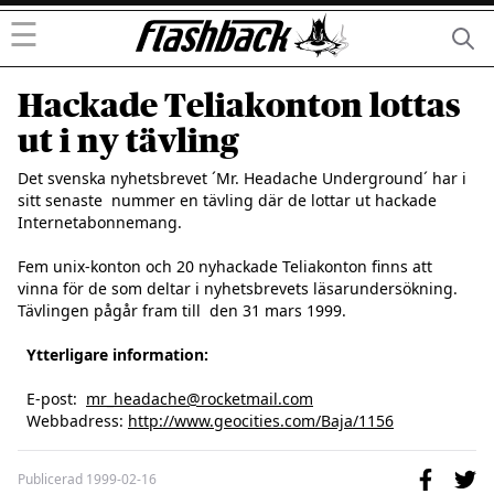
☰
Hackade Teliakonton lottas
ut i ny tävling
Det svenska nyhetsbrevet ´Mr. Headache Underground´ har i 
sitt senaste  nummer en tävling där de lottar ut hackade 
Internetabonnemang. 

Fem unix-konton och 20 nyhackade Teliakonton finns att 
vinna för de som deltar i nyhetsbrevets läsarundersökning. 
Tävlingen pågår fram till  den 31 mars 1999.

Ytterligare information:
  E-post:  
mr_headache@rocketmail.com
  Webbadress: 
http://www.geocities.com/Baja/1156
Publicerad
1999-02-16