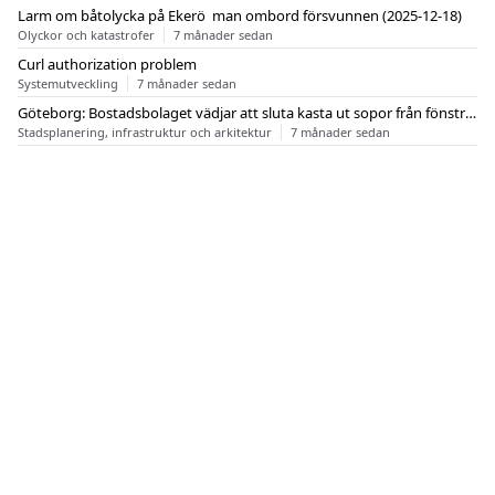
Larm om båtolycka på Ekerö  man ombord försvunnen (2025-12-18)
Olyckor och katastrofer
7 månader sedan
Curl authorization problem
Systemutveckling
7 månader sedan
Göteborg: Bostadsbolaget vädjar att sluta kasta ut sopor från fönstren
Stadsplanering, infrastruktur och arkitektur
7 månader sedan
OM FLASHBACK
KONTAKT
FLASHBACK FORUM