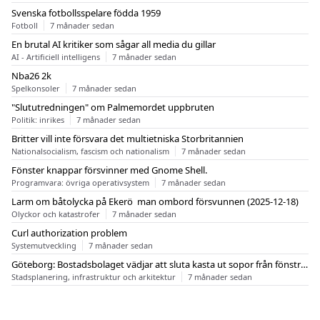
Svenska fotbollsspelare födda 1959
Fotboll
7 månader sedan
En brutal AI kritiker som sågar all media du gillar
AI - Artificiell intelligens
7 månader sedan
Nba26 2k
Spelkonsoler
7 månader sedan
"Slututredningen" om Palmemordet uppbruten
Politik: inrikes
7 månader sedan
Britter vill inte försvara det multietniska Storbritannien
Nationalsocialism, fascism och nationalism
7 månader sedan
Fönster knappar försvinner med Gnome Shell.
Programvara: övriga operativsystem
7 månader sedan
Larm om båtolycka på Ekerö  man ombord försvunnen (2025-12-18)
Olyckor och katastrofer
7 månader sedan
Curl authorization problem
Systemutveckling
7 månader sedan
Göteborg: Bostadsbolaget vädjar att sluta kasta ut sopor från fönstren
Stadsplanering, infrastruktur och arkitektur
7 månader sedan