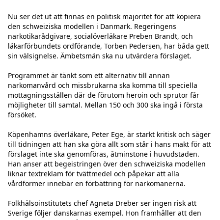
Nu ser det ut att finnas en politisk majoritet för att kopiera 
den schweiziska modellen i Danmark. Regeringens 
narkotikarådgivare, socialöverläkare Preben Brandt, och 
läkarförbundets ordförande, Torben Pedersen, har båda gett 
sin välsignelse. Ämbetsmän ska nu utvärdera förslaget.

Programmet är tänkt som ett alternativ till annan 
narkomanvård och missbrukarna ska komma till speciella 
mottagningsställen där de förutom heroin och sprutor får 
möjligheter till samtal. Mellan 150 och 300 ska ingå i första 
försöket.

Köpenhamns överläkare, Peter Ege, är starkt kritisk och säger 
till tidningen att han ska göra allt som står i hans makt för att 
förslaget inte ska genomföras, åtminstone i huvudstaden. 
Han anser att begeistringen över den schweiziska modellen 
liknar textreklam för tvättmedel och påpekar att alla 
vårdformer innebär en förbättring för narkomanerna.

Folkhälsoinstitutets chef Agneta Dreber ser ingen risk att 
Sverige följer danskarnas exempel. Hon framhåller att den 