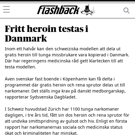
☰
Fritt heroin testas i
Danmark
Inom ett halvår kan den schweiziska modellen att dela ut 
gratis heroin till tunga missbrukare vara kopierad i Danmark. 
Där har regeringens medicinska råd gett klartecken till att 
testa modellen.

Även svenskar fast boende i Köpenhamn kan få delta i 
programmet där gratis heroin och rena sprutor delas ut till 
narkomaner. Det ställs inga krav på danskt medborgarskap, 
rapporterar Sydsvenska Dagbladet.

I Schweiz huvudstad Zürich har 1100 tunga narkomaner 
dagligen, i tre års tid, fått sin dos heroin och rena sprutor för 
att undvika smittspridning av gulsot och hiv. Enligt en första 
rapport har narkomanernas sociala och medicinska status 
ökat och kriminaliteten har minskat.
