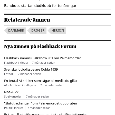
Bandidos startar stödklubb för tonåringar
Relaterade ämnen
DANMARK
DROGER
HEROIN
Nya ämnen på Flashback Forum
Flashback nämns i Talkshow i P1 om Palmemordet
Flashback i Media
7 månader sedan
Svenska fotbollsspelare födda 1959
Fotboll
7 månader sedan
En brutal AI kritiker som sågar all media du gillar
AI - Artificiell intelligens
7 månader sedan
Nba26 2k
Spelkonsoler
7 månader sedan
"Slututredningen" om Palmemordet uppbruten
Politik: inrikes
7 månader sedan
Britter vill inte försvara det multietniska Storbritannien