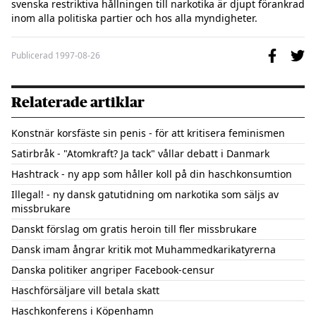
svenska restriktiva hållningen till narkotika är djupt förankrad 
Publicerad
1997-08-26
Relaterade artiklar
Konstnär korsfäste sin penis - för att kritisera feminismen
Satirbråk - "Atomkraft? Ja tack" vållar debatt i Danmark
Hashtrack - ny app som håller koll på din haschkonsumtion
Illegal! - ny dansk gatutidning om narkotika som säljs av
missbrukare
Danskt förslag om gratis heroin till fler missbrukare
Dansk imam ångrar kritik mot Muhammedkarikatyrerna
Danska politiker angriper Facebook-censur
Haschförsäljare vill betala skatt
Haschkonferens i Köpenhamn