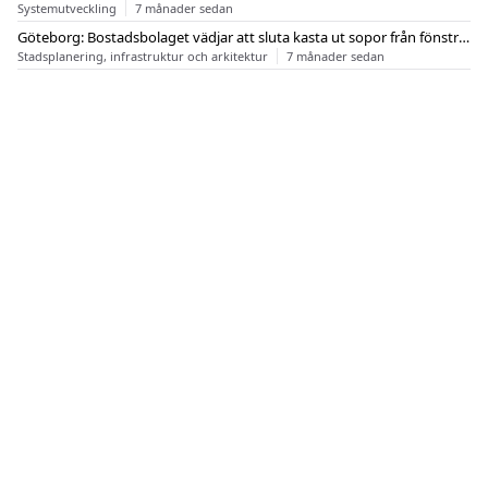
Systemutveckling
7 månader sedan
Göteborg: Bostadsbolaget vädjar att sluta kasta ut sopor från fönstren
Stadsplanering, infrastruktur och arkitektur
7 månader sedan
OM FLASHBACK
KONTAKT
FLASHBACK FORUM