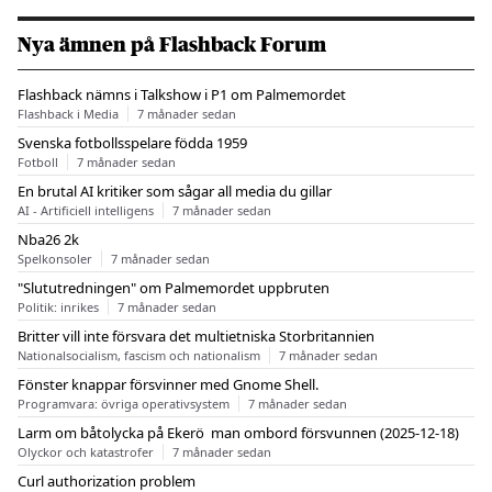
Nya ämnen på Flashback Forum
Flashback nämns i Talkshow i P1 om Palmemordet
Flashback i Media
7 månader sedan
Svenska fotbollsspelare födda 1959
Fotboll
7 månader sedan
En brutal AI kritiker som sågar all media du gillar
AI - Artificiell intelligens
7 månader sedan
Nba26 2k
Spelkonsoler
7 månader sedan
"Slututredningen" om Palmemordet uppbruten
Politik: inrikes
7 månader sedan
Britter vill inte försvara det multietniska Storbritannien
Nationalsocialism, fascism och nationalism
7 månader sedan
Fönster knappar försvinner med Gnome Shell.
Programvara: övriga operativsystem
7 månader sedan
Larm om båtolycka på Ekerö  man ombord försvunnen (2025-12-18)
Olyckor och katastrofer
7 månader sedan
Curl authorization problem