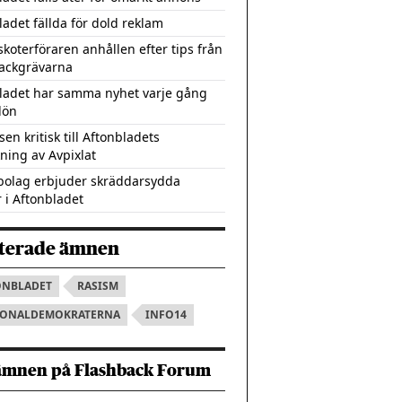
ladet fällda för dold reklam
skoterföraren anhållen efter tips från
ackgrävarna
ladet har samma nyhet varje gång
lön
en kritisk till Aftonbladets
ning av Avpixlat
olag erbjuder skräddarsydda
r i Aftonbladet
terade ämnen
ONBLADET
RASISM
IONALDEMOKRATERNA
INFO14
ämnen på Flashback Forum