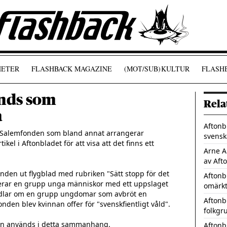
ETER
FLASHBACK MAGAZINE
(MOT/SUB)
KULTUR
FLASHB
nds som
Rela
a
Aftonb
 Salemfonden som bland annat arrangerar 
svensk
l i Aftonbladet för att visa att det finns ett 
Arne A
av Aft
onden ut flygblad med rubriken "Sätt stopp för det 
Aftonbl
oserar en grupp unga människor med ett uppslaget 
omärkt
ndlar om en grupp ungdomar som avbröt en 
Aftonb
nden blev kvinnan offer för "svenskfientligt våld".

folkgr
an används i detta sammanhang.

Aftonb