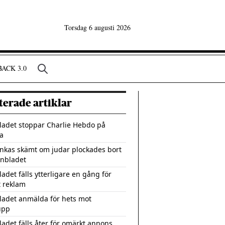
Torsdag 6 augusti 2026
ACK 3.0
terade artiklar
ladet stoppar Charlie Hebdo på
a
nkas skämt om judar plockades bort
onbladet
adet fälls ytterligare en gång för
 reklam
ladet anmälda för hets mot
upp
ladet fälls åter för omärkt annons