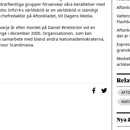
vandrarfientliga grupper förvanskar våra berättelser med 
Aftonb
tiv. Info14:s världsbild är en världsbild vi ständigt 
chefredaktör på Aftonbladet, till Dagens Media.

Vatten
Flashb
rje år efter mordet på Daniel Wretström vid en 
Aftonb
nge i december 2000. Organisationen, som kan 
det är 
 samarbete med bland andra Nationaldemokraterna, 
Express
our Scandinavia.

gransk
Medieb
artikla
Rela
AFT
NAT
Nya 