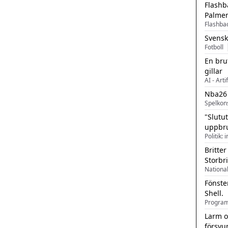
Flashb
Palme
Flashba
Svensk
Fotboll
En bru
gillar
AI - Arti
Nba26
Spelkon
"Slutu
uppbr
Politik: 
Britter
Storbr
Fönste
Shell.
Larm o
försvu