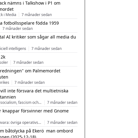
ack nämns i Talkshow i P1 om
mordet
ck i Media
7 månader sedan
a fotbollsspelare födda 1959
7 månader sedan
tal AI kritiker som sågar all media du
ficiell intelligens
7 månader sedan
 2k
soler
7 månader sedan
tredningen" om Palmemordet
uten
inrikes
7 månader sedan
 vill inte försvara det multietniska
itannien
Nationalsocialism, fascism och nationalism
7 månader sedan
r knappar försvinner med Gnome
Programvara: övriga operativsystem
7 månader sedan
m båtolycka på Ekerö  man ombord
nnen (2025-12-18)