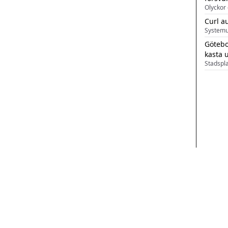
Olyckor 
Curl a
Systemu
Götebo
kasta 