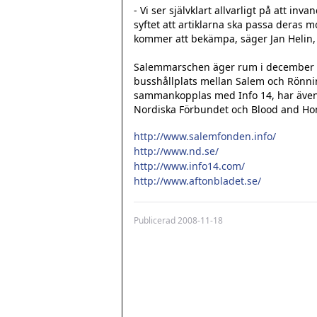
- Vi ser självklart allvarligt på att in
syftet att artiklarna ska passa deras mo
kommer att bekämpa, säger Jan Helin, 
Salemmarschen äger rum i december va
busshållplats mellan Salem och Rönni
sammankopplas med Info 14, har även
Nordiska Förbundet och Blood and Hon
http://www.salemfonden.info/
http://www.nd.se/
http://www.info14.com/
http://www.aftonbladet.se/
Publicerad
2008-11-18