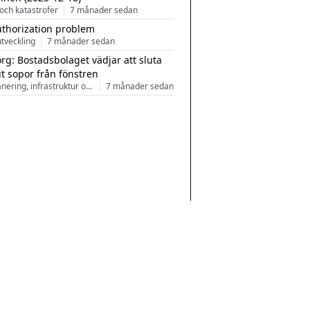
och katastrofer
7 månader sedan
uthorization problem
tveckling
7 månader sedan
rg: Bostadsbolaget vädjar att sluta
ut sopor från fönstren
Stadsplanering, infrastruktur och arkitektur
7 månader sedan