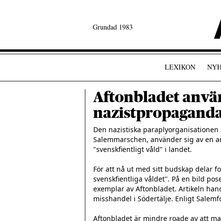
Grundad 1983
LEXIKON
NYH
Aftonbladet anvä
nazistpropagand
Den nazistiska paraplyorganisationen
Salemmarschen, använder sig av en artike
"svenskfientligt våld" i landet. 

För att nå ut med sitt budskap delar f
svenskfientliga våldet". På en bild p
exemplar av Aftonbladet. Artikeln ha
misshandel i Södertälje. Enligt Salemfo
Aftonbladet är mindre roade av att m