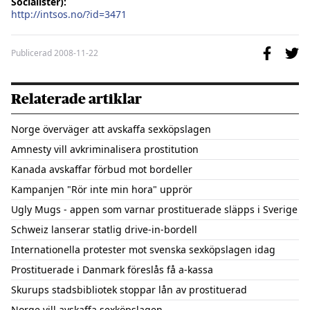
Socialister):
http://intsos.no/?id=3471
Publicerad
2008-11-22
Relaterade artiklar
Norge överväger att avskaffa sexköpslagen
Amnesty vill avkriminalisera prostitution
Kanada avskaffar förbud mot bordeller
Kampanjen "Rör inte min hora" upprör
Ugly Mugs - appen som varnar prostituerade släpps i Sverige
Schweiz lanserar statlig drive-in-bordell
Internationella protester mot svenska sexköpslagen idag
Prostituerade i Danmark föreslås få a-kassa
Skurups stadsbibliotek stoppar lån av prostituerad
Norge vill avskaffa sexköpslagen