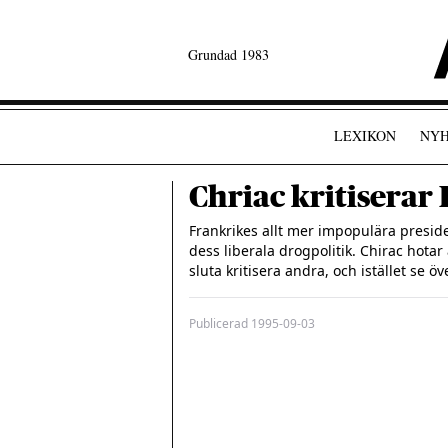
Grundad 1983
LEXIKON
NYH
Chriac kritiserar
Frankrikes allt mer impopulära presiden
dess liberala drogpolitik. Chirac hota
sluta kritisera andra, och istället se ö
Publicerad
1995-09-03