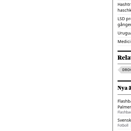
Hashtr
hasch
LSD pr
gången
Urugua
Medici
Rela
DRO
Nya 
Flashb
Palme
Flashba
Svensk
Fotboll