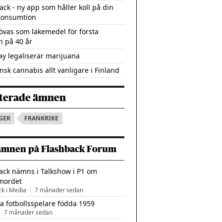
ack - ny app som håller koll på din
konsumtion
övas som läkemedel för första
 på 40 år
y legaliserar marijuana
nsk cannabis allt vanligare i Finland
terade ämnen
GER
FRANKRIKE
ämnen på Flashback Forum
ack nämns i Talkshow i P1 om
mordet
ck i Media
7 månader sedan
a fotbollsspelare födda 1959
7 månader sedan