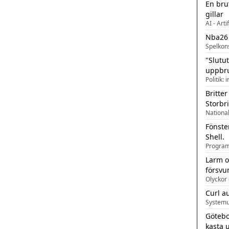
En bru
gillar
AI - Arti
Nba26
Spelkon
"Slutu
uppbr
Politik: 
Britter
Storbr
Fönste
Shell.
Larm o
försvu
Olyckor 
Curl a
Systemu
Götebo
kasta 