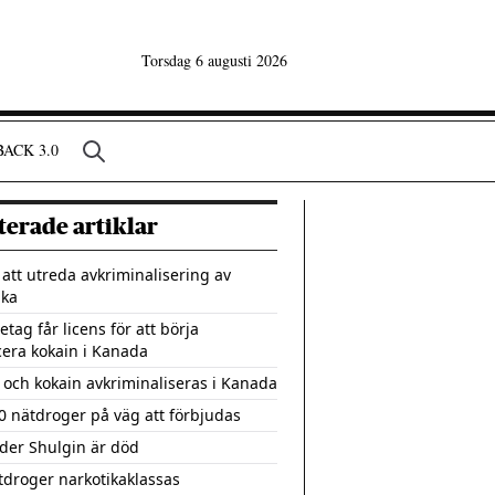
Torsdag 6 augusti 2026
ACK 3.0
terade artiklar
l att utreda avkriminalisering av
ika
etag får licens för att börja
era kokain i Kanada
 och kokain avkriminaliseras i Kanada
0 nätdroger på väg att förbjudas
der Shulgin är död
tdroger narkotikaklassas