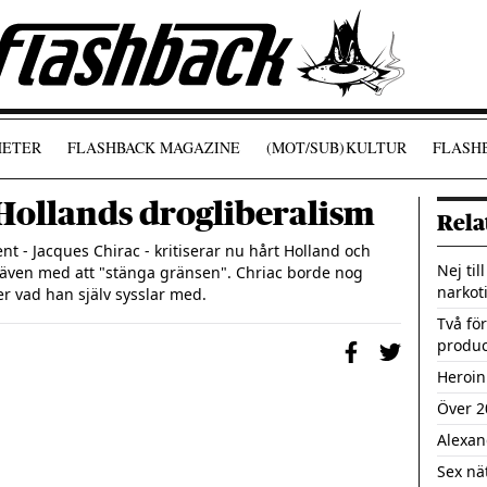
ETER
FLASHBACK MAGAZINE
(MOT/SUB)
KULTUR
FLASHB
 Hollands drogliberalism
Rela
t - Jacques Chirac - kritiserar nu hårt Holland och 
Nej til
r även med att "stänga gränsen". Chriac borde nog 
narkot
ver vad han själv sysslar med.
Två för
produc
Heroin
Över 2
Alexan
Sex nä