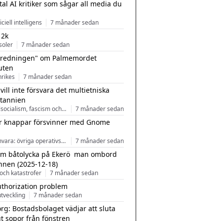
tal AI kritiker som sågar all media du
ficiell intelligens
7 månader sedan
 2k
soler
7 månader sedan
tredningen" om Palmemordet
uten
inrikes
7 månader sedan
 vill inte försvara det multietniska
itannien
Nationalsocialism, fascism och nationalism
7 månader sedan
r knappar försvinner med Gnome
Programvara: övriga operativsystem
7 månader sedan
m båtolycka på Ekerö  man ombord
nnen (2025-12-18)
och katastrofer
7 månader sedan
uthorization problem
tveckling
7 månader sedan
rg: Bostadsbolaget vädjar att sluta
ut sopor från fönstren