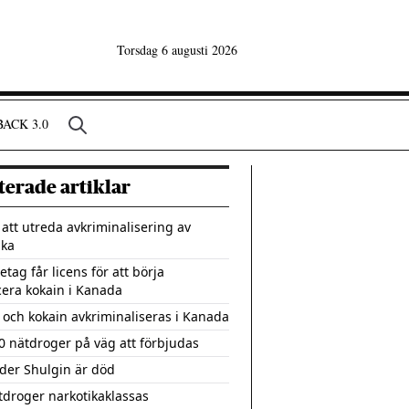
Torsdag 6 augusti 2026
ACK 3.0
terade artiklar
l att utreda avkriminalisering av
ika
etag får licens för att börja
era kokain i Kanada
 och kokain avkriminaliseras i Kanada
0 nätdroger på väg att förbjudas
der Shulgin är död
tdroger narkotikaklassas