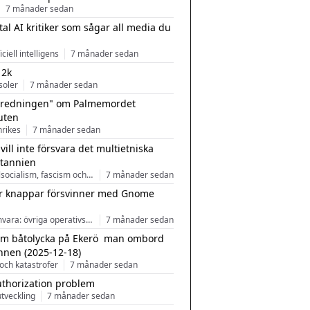
7 månader sedan
tal AI kritiker som sågar all media du
ficiell intelligens
7 månader sedan
 2k
soler
7 månader sedan
tredningen" om Palmemordet
uten
inrikes
7 månader sedan
 vill inte försvara det multietniska
itannien
Nationalsocialism, fascism och nationalism
7 månader sedan
r knappar försvinner med Gnome
Programvara: övriga operativsystem
7 månader sedan
m båtolycka på Ekerö  man ombord
nnen (2025-12-18)
och katastrofer
7 månader sedan
uthorization problem
tveckling
7 månader sedan