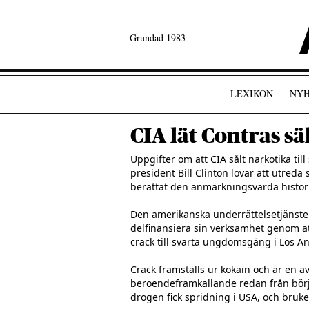
Grundad 1983
LEXIKON
NYH
CIA lät Contras sä
Uppgifter om att CIA sålt narkotika till
president Bill Clinton lovar att utred
berättat den anmärkningsvärda historien
Den amerikanska underrättelsetjänsten
delfinansiera sin verksamhet genom at
crack till svarta ungdomsgäng i Los An
Crack framställs ur kokain och är en 
beroendeframkallande redan från börja
drogen fick spridning i USA, och bruke