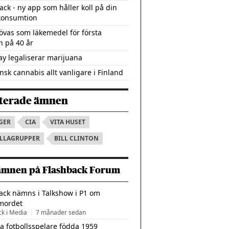
ack - ny app som håller koll på din
konsumtion
övas som läkemedel för första
 på 40 år
y legaliserar marijuana
nsk cannabis allt vanligare i Finland
terade ämnen
GER
CIA
VITA HUSET
ILLAGRUPPER
BILL CLINTON
ämnen på Flashback Forum
ack nämns i Talkshow i P1 om
mordet
ck i Media
7 månader sedan
a fotbollsspelare födda 1959