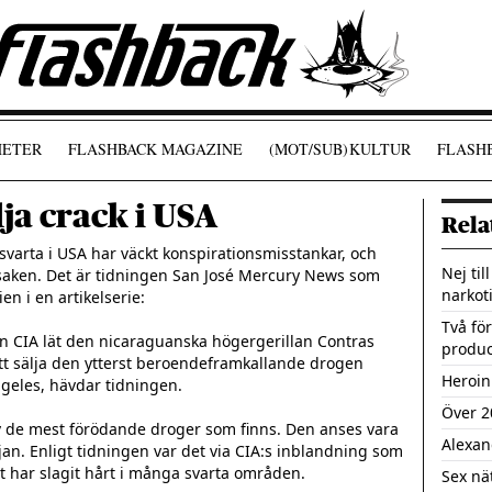
ETER
FLASHBACK MAGAZINE
(MOT/SUB)
KULTUR
FLASHB
lja crack i USA
Rela
 svarta i USA har väckt konspirationsmisstankar, och 
Nej til
a saken. Det är tidningen San José Mercury News som 
narkot
 i en artikelserie:

Två för
 CIA lät den nicaraguanska högergerillan Contras 
produc
t sälja den ytterst beroendeframkallande drogen 
Heroin
geles, hävdar tidningen.

Över 2
av de mest förödande droger som finns. Den anses vara 
Alexan
n. Enligt tidningen var det via CIA:s inblandning som 
t har slagit hårt i många svarta områden.

Sex nä