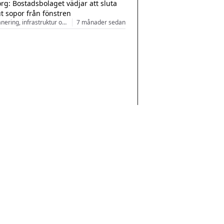
rg: Bostadsbolaget vädjar att sluta
ut sopor från fönstren
Stadsplanering, infrastruktur och arkitektur
7 månader sedan