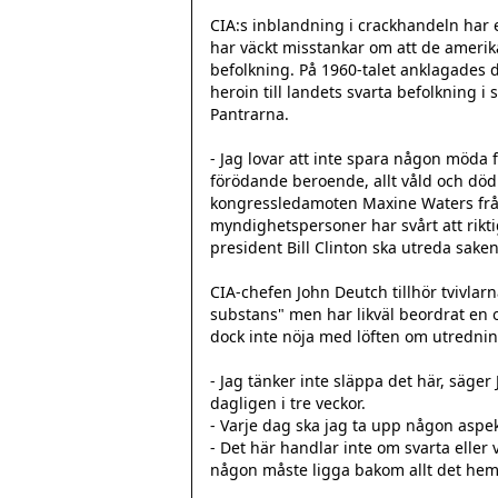
CIA:s inblandning i crackhandeln har e
har väckt misstankar om att de amerik
befolkning. På 1960-talet anklagades 
heroin till landets svarta befolkning i
Pantrarna.

- Jag lovar att inte spara någon möda f
förödande beroende, allt våld och dö
kongressledamoten Maxine Waters frå
myndighetspersoner har svårt att riktigt
president Bill Clinton ska utreda saken.
CIA-chefen John Deutch tillhör tvivlarn
substans" men har likväl beordrat en 
dock inte nöja med löften om utredning
- Jag tänker inte släppa det här, säge
dagligen i tre veckor.

- Varje dag ska jag ta upp någon aspekt
- Det här handlar inte om svarta eller v
någon måste ligga bakom allt det hem