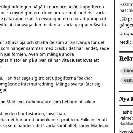
Hashtr
nligt tidningen pågått i närmare tio år. Uppgifterna 
hasch
anska myndigheterna konspirerar mot landets svarta 
de (vita) amerikanska myndigheterna för att pumpa ut 
LSD pr
 syfte att försvaga den militanta svarta gruppen Svarta 
gången
Urugua
Medici
ör att avslöja och straffa de som är ansvariga för det 
d som hänger samman med crack i det här landet, sade 
n Kalifornien. Även om många andra 
Rela
 ta historien på allvar, så har Vita Huset lovat att 


DRO
a. Han har sagt sig tro att uppgifterna "saknar 
GER
omgående internutredning. Många svarta låter sig 
ar.

Nya 
r Joe Madison, radiopratare som behandlat saken 
Flashb
 av den här historien, lovar han.

Palme
ita, det här är ett amerikanskt problem. Folk anser att 
Flashba
ska som händer i det svarta samhället, säger Madison.
Svensk