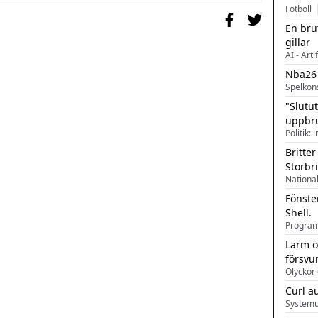
Fotboll
En bru
gillar
AI - Arti
Nba26
Spelkon
"Slutu
uppbr
Politik: 
Britter
Storbr
Fönste
Shell.
Larm o
försvu
Olyckor 
Curl a
Systemu