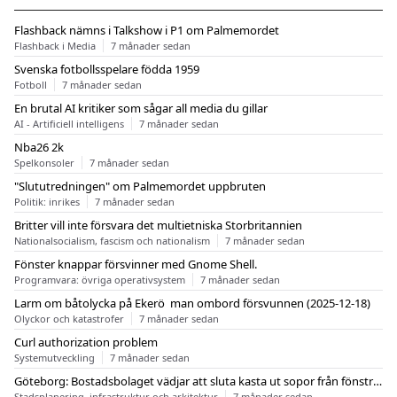
Flashback nämns i Talkshow i P1 om Palmemordet
Flashback i Media
7 månader sedan
Svenska fotbollsspelare födda 1959
Fotboll
7 månader sedan
En brutal AI kritiker som sågar all media du gillar
AI - Artificiell intelligens
7 månader sedan
Nba26 2k
Spelkonsoler
7 månader sedan
"Slututredningen" om Palmemordet uppbruten
Politik: inrikes
7 månader sedan
Britter vill inte försvara det multietniska Storbritannien
Nationalsocialism, fascism och nationalism
7 månader sedan
Fönster knappar försvinner med Gnome Shell.
Programvara: övriga operativsystem
7 månader sedan
Larm om båtolycka på Ekerö  man ombord försvunnen (2025-12-18)
Olyckor och katastrofer
7 månader sedan
Curl authorization problem
Systemutveckling
7 månader sedan
Göteborg: Bostadsbolaget vädjar att sluta kasta ut sopor från fönstren
Stadsplanering, infrastruktur och arkitektur
7 månader sedan