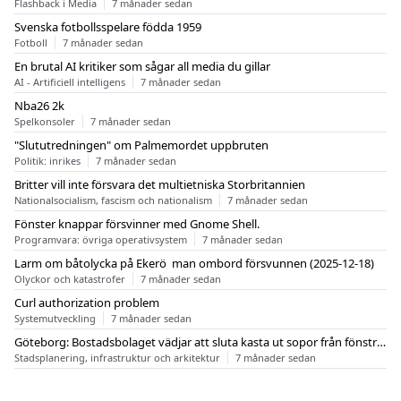
Flashback i Media
7 månader sedan
Svenska fotbollsspelare födda 1959
Fotboll
7 månader sedan
En brutal AI kritiker som sågar all media du gillar
AI - Artificiell intelligens
7 månader sedan
Nba26 2k
Spelkonsoler
7 månader sedan
"Slututredningen" om Palmemordet uppbruten
Politik: inrikes
7 månader sedan
Britter vill inte försvara det multietniska Storbritannien
Nationalsocialism, fascism och nationalism
7 månader sedan
Fönster knappar försvinner med Gnome Shell.
Programvara: övriga operativsystem
7 månader sedan
Larm om båtolycka på Ekerö  man ombord försvunnen (2025-12-18)
Olyckor och katastrofer
7 månader sedan
Curl authorization problem
Systemutveckling
7 månader sedan
Göteborg: Bostadsbolaget vädjar att sluta kasta ut sopor från fönstren
Stadsplanering, infrastruktur och arkitektur
7 månader sedan