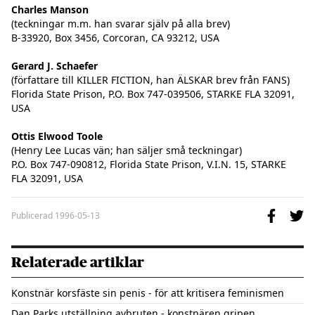
Charles Manson
(teckningar m.m. han svarar själv på alla brev)

B-33920, Box 3456, Corcoran, CA 93212, USA

Gerard J. Schaefer
(författare till KILLER FICTION, han ÄLSKAR brev från FANS)

Florida State Prison, P.O. Box 747-039506, STARKE FLA 32091, 
USA

Ottis Elwood Toole
(Henry Lee Lucas vän; han säljer små teckningar)

P.O. Box 747-090812, Florida State Prison, V.I.N. 15, STARKE 
FLA 32091, USA
Publicerad
1996-05-13
Relaterade artiklar
Konstnär korsfäste sin penis - för att kritisera feminismen
Dan Parks utställning avbruten - konstnären gripen