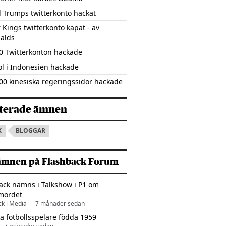
 Trumps twitterkonto hackat
 Kings twitterkonto kapat - av
alds
0 Twitterkonton hackade
ol i Indonesien hackade
00 kinesiska regeringssidor hackade
terade ämnen
K
BLOGGAR
ämnen på Flashback Forum
ack nämns i Talkshow i P1 om
mordet
ck i Media
7 månader sedan
a fotbollsspelare födda 1959