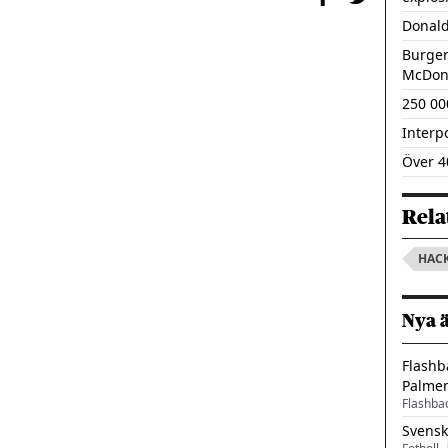
Donald
Burger
McDon
250 00
Interp
Över 4
Rela
HAC
Nya 
Flashb
Palme
Flashba
Svensk