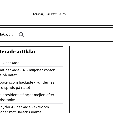
Torsdag 6 augusti 2026
ACK 3.0
terade artiklar
eliv hackade
at hackade - 4,6 miljoner konton
a på nätet
lboxen.com hackade - kundernas
rd sprids på nätet
as president stänger mejlen efter
isstanke
byrån AP hackade - skrev om
ioner mot Barack Obama