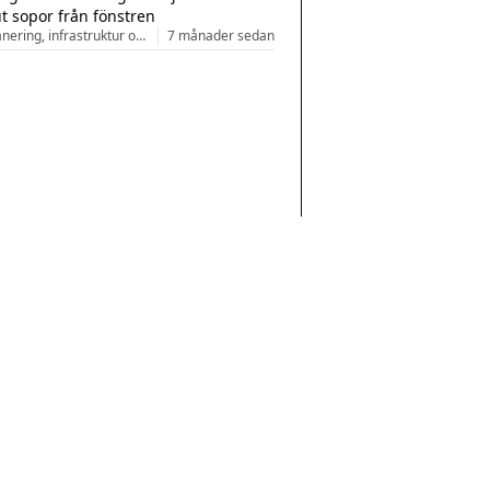
ut sopor från fönstren
Stadsplanering, infrastruktur och arkitektur
7 månader sedan