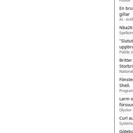
Fotboll
En bru
gillar
AI - Arti
Nba26
Spelkon
"Slutu
uppbr
Politik: 
Britter
Storbr
Fönste
Shell.
Larm o
försvu
Olyckor 
Curl a
Systemu
Götebo