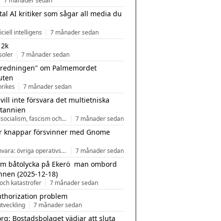
7 månader sedan
tal AI kritiker som sågar all media du
ficiell intelligens
7 månader sedan
 2k
soler
7 månader sedan
tredningen" om Palmemordet
uten
inrikes
7 månader sedan
 vill inte försvara det multietniska
itannien
Nationalsocialism, fascism och nationalism
7 månader sedan
r knappar försvinner med Gnome
Programvara: övriga operativsystem
7 månader sedan
m båtolycka på Ekerö  man ombord
nnen (2025-12-18)
och katastrofer
7 månader sedan
uthorization problem
tveckling
7 månader sedan
rg: Bostadsbolaget vädjar att sluta