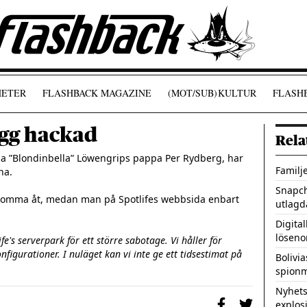
ETER
FLASHBACK MAGAZINE
(MOT/SUB)
KULTUR
FLASHB
ogg hackad
Rela
lla ”Blondinbella” Löwengrips pappa Per Rydberg, har 
Familj
a.

Snapch
 komma åt, medan man på Spotlifes webbsida enbart 
utlagd
Digita
löseno
e's serverpark för ett större sabotage. Vi håller för 
igurationer. I nuläget kan vi inte ge ett tidsestimat på 
Bolivi
spionm
Nyhets
explos