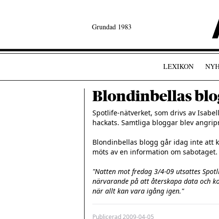
Grundad 1983
LEXIKON
NYH
Blondinbellas bl
Spotlife-nätverket, som drivs av Isabe
hackats. Samtliga bloggar blev angripn
Blondinbellas blogg går idag inte att
möts av en information om sabotaget.

"Natten mot fredag 3/4-09 utsattes Spotlif
närvarande på att återskapa data och konf
när allt kan vara igång igen."
Publicerad
2009-04-05