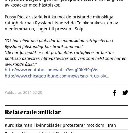
av kosacker med hästpiskor.

Pussy Riot är starkt kritika mot de bristande mänskliga 
rättigheterna i Ryssland. Nadezhda Tolokonnikova, en av 
medlemmarna, säger till pressen i Sotji:

"OS har blivit den plats där de männskliga rättigheterna i 
Ryssland fullständigt har brutit samman."
"De har förbjudit oss att prata. Allas rättigheter är borta - 
politiska aktivister, hbtq-aktivister och vem som helst som har en 
avvikande åsikt."
http://www.youtube.com/watch?v=gjI0KYl9gWs
http://www.chicagotribune.com/news/sns-rt-us-olympics-pussyriot-20140218,0,1991575.story
Publicerad
2014-02-20
Relaterade artiklar
Kurdiska män i kvinnokläder protesterar mot dom i Iran