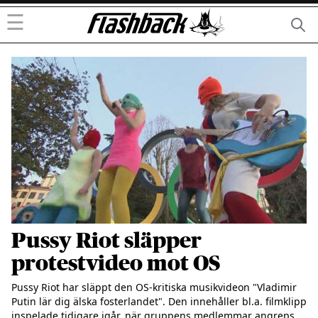
☰
Pussy Riot släpper
protestvideo mot OS
Pussy Riot har släppt den OS-kritiska musikvideon "Vladimir 
Putin lär dig älska fosterlandet". Den innehåller bl.a. filmklipp 
inspelade tidigare igår, när gruppens medlemmar angreps 