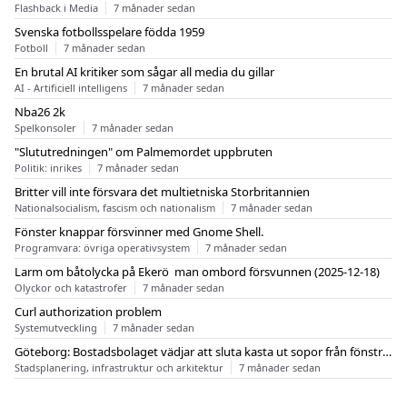
Flashback i Media
7 månader sedan
Svenska fotbollsspelare födda 1959
Fotboll
7 månader sedan
En brutal AI kritiker som sågar all media du gillar
AI - Artificiell intelligens
7 månader sedan
Nba26 2k
Spelkonsoler
7 månader sedan
"Slututredningen" om Palmemordet uppbruten
Politik: inrikes
7 månader sedan
Britter vill inte försvara det multietniska Storbritannien
Nationalsocialism, fascism och nationalism
7 månader sedan
Fönster knappar försvinner med Gnome Shell.
Programvara: övriga operativsystem
7 månader sedan
Larm om båtolycka på Ekerö  man ombord försvunnen (2025-12-18)
Olyckor och katastrofer
7 månader sedan
Curl authorization problem
Systemutveckling
7 månader sedan
Göteborg: Bostadsbolaget vädjar att sluta kasta ut sopor från fönstren
Stadsplanering, infrastruktur och arkitektur
7 månader sedan