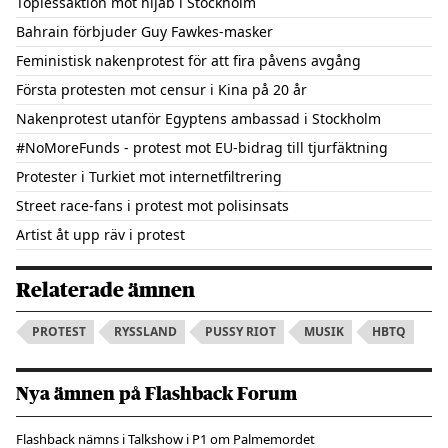
Toplessaktion mot hijab i Stockholm
Bahrain förbjuder Guy Fawkes-masker
Feministisk nakenprotest för att fira påvens avgång
Första protesten mot censur i Kina på 20 år
Nakenprotest utanför Egyptens ambassad i Stockholm
#NoMoreFunds - protest mot EU-bidrag till tjurfäktning
Protester i Turkiet mot internetfiltrering
Street race-fans i protest mot polisinsats
Artist åt upp räv i protest
Relaterade ämnen
PROTEST
RYSSLAND
PUSSY RIOT
MUSIK
HBTQ
Nya ämnen på Flashback Forum
Flashback nämns i Talkshow i P1 om Palmemordet