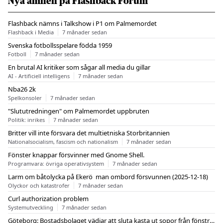
Nya ämnen på Flashback Forum
Flashback nämns i Talkshow i P1 om Palmemordet
Flashback i Media
7 månader sedan
Svenska fotbollsspelare födda 1959
Fotboll
7 månader sedan
En brutal AI kritiker som sågar all media du gillar
AI - Artificiell intelligens
7 månader sedan
Nba26 2k
Spelkonsoler
7 månader sedan
"Slututredningen" om Palmemordet uppbruten
Politik: inrikes
7 månader sedan
Britter vill inte försvara det multietniska Storbritannien
Nationalsocialism, fascism och nationalism
7 månader sedan
Fönster knappar försvinner med Gnome Shell.
Programvara: övriga operativsystem
7 månader sedan
Larm om båtolycka på Ekerö  man ombord försvunnen (2025-12-18)
Olyckor och katastrofer
7 månader sedan
Curl authorization problem
Systemutveckling
7 månader sedan
Göteborg: Bostadsbolaget vädjar att sluta kasta ut sopor från fönstren