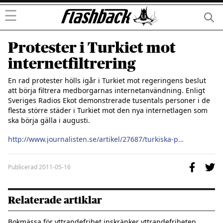
☰
Protester i Turkiet mot
internetfiltrering
En rad protester hölls igår i Turkiet mot regeringens beslut 
att börja filtrera medborgarnas internetanvändning. Enligt 
Sveriges Radios Ekot demonstrerade tusentals personer i de 
flesta större städer i Turkiet mot den nya internetlagen som 
ska börja gälla i augusti.

http://www.journalisten.se/artikel/27687/turkiska-protester-mot-internetfiltrering
Publicerad
2011-05-16
Relaterade artiklar
Bokmässa för yttrandefrihet inskränker yttrandefriheten