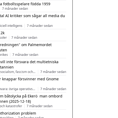
a fotbollsspelare födda 1959
7 månader sedan
tal AI kritiker som sågar all media du
ficiell intelligens
7 månader sedan
 2k
soler
7 månader sedan
tredningen" om Palmemordet
uten
inrikes
7 månader sedan
 vill inte försvara det multietniska
itannien
Nationalsocialism, fascism och nationalism
7 månader sedan
r knappar försvinner med Gnome
Programvara: övriga operativsystem
7 månader sedan
m båtolycka på Ekerö  man ombord
nnen (2025-12-18)
och katastrofer
7 månader sedan
uthorization problem
tveckling
7 månader sedan