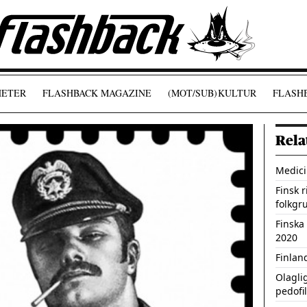
ETER
FLASHBACK MAGAZINE
(MOT/SUB)
KULTUR
FLASHB
Rela
Medici
Finsk 
folkgr
Finska
2020
Finlan
Olagli
pedofil