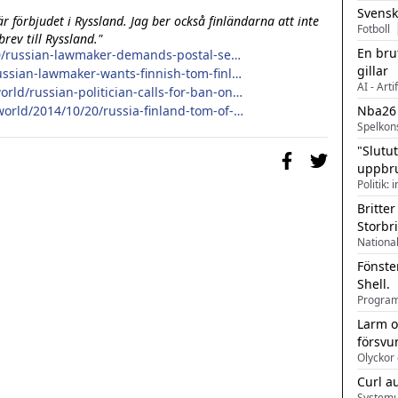
Svensk
 förbjudet i Ryssland. Jag ber också finländarna att inte 
Fotboll
rev till Ryssland."
En bru
http://www.pinknews.co.uk/2014/10/20/russian-lawmaker-demands-postal-service-to-refuse-finnish-tom-of-finland-stamps/
gillar
http://www.gaystarnews.com/article/russian-lawmaker-wants-finnish-tom-finland-stamps-banned-‘gay-propaganda’201014
AI - Arti
http://www.independent.co.uk/news/world/russian-politician-calls-for-ban-on-gay-propaganda-stamps-depicting-finnish-erotic-artist-tom-of-finland-9806350.html
Nba26
http://www.usatoday.com/story/news/world/2014/10/20/russia-finland-tom-of-finland-gay-stamps/17605843/
Spelkon
"Slutu
uppbr
Politik: 
Britter
Storbr
Fönste
Shell.
Larm o
försvu
Olyckor 
Curl a
Systemu