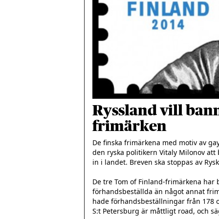
Ryssland vill ban
frimärken
De finska frimärkena med motiv av gay
den ryska politikern Vitaly Milonov at
in i landet. Breven ska stoppas av Rysk
De tre Tom of Finland-frimärkena har b
förhandsbeställda än något annat frim
hade förhandsbeställningar från 178 oli
S:t Petersburg är måttligt road, och säg