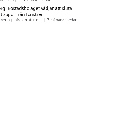
rg: Bostadsbolaget vädjar att sluta
ut sopor från fönstren
Stadsplanering, infrastruktur och arkitektur
7 månader sedan