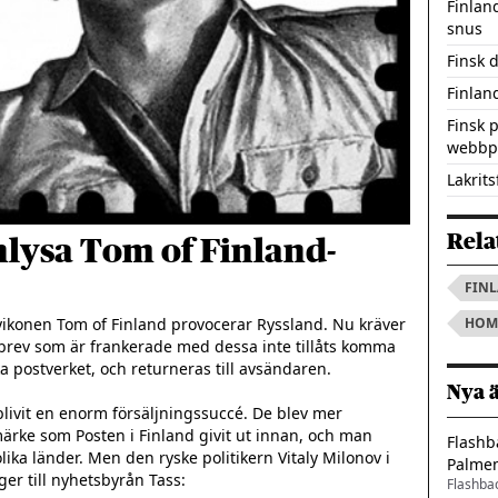
Finlan
snus
Finsk 
Finland
Finsk 
webbpl
Lakrits
Rela
nlysa Tom of Finland-
FIN
HOM
ikonen Tom of Finland provocerar Ryssland. Nu kräver 
t brev som är frankerade med dessa inte tillåts komma 
a postverket, och returneras till avsändaren.

Nya 
livit en enorm försäljningssuccé. De blev mer 
ärke som Posten i Finland givit ut innan, och man 
Flashb
ka länder. Men den ryske politikern Vitaly Milonov i 
Palme
er till nyhetsbyrån Tass:

Flashba