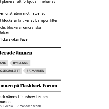
d planerar att förbjuda innehav av
demonstration mot nätcensur
 blockerar kritiker av barnporrfilter
polis blockerar omoraliska
atser
flicka skakar Fazer
terade ämnen
LAND
RYSSLAND
OSEXUALITET
FRIMÄRKEN
ämnen på Flashback Forum
ack nämns i Talkshow i P1 om
mordet
ck i Media
7 månader sedan