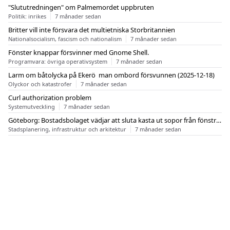
"Slututredningen" om Palmemordet uppbruten
Politik: inrikes
7 månader sedan
Britter vill inte försvara det multietniska Storbritannien
Nationalsocialism, fascism och nationalism
7 månader sedan
Fönster knappar försvinner med Gnome Shell.
Programvara: övriga operativsystem
7 månader sedan
Larm om båtolycka på Ekerö  man ombord försvunnen (2025-12-18)
Olyckor och katastrofer
7 månader sedan
Curl authorization problem
Systemutveckling
7 månader sedan
Göteborg: Bostadsbolaget vädjar att sluta kasta ut sopor från fönstren
Stadsplanering, infrastruktur och arkitektur
7 månader sedan