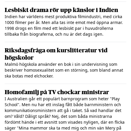
Lesbiskt drama rör upp känslor i Indien
Indien har världens mest produktiva filmindustri, med cirka
1000 filmer per år. Men alla tas inte emot med öppna armar.
1998 drogs en film med ett lesbiskt par i huvudrollerna
tillbaka från biograferna, och nu är det dags igen.
Riksdagsfråga om kurslitteratur vid
högskolor
Malmö högskola använder en bok i sin undervisning som
beskriver homosexualitet som en störning, som bland annat
ska botas med elchocker.
Homofamilj på TV chockar ministrar
I Australien går ett populärt barnprogram som heter "Play
School". Men nu har ett inslag fått både barnministern och
kommunikationsministern att gå i taket. Så vad handlar det
om? Våld? Dåligt språk? Nej, det som båda ministrarna
fördömt hände i ett avsnitt som visades nyligen, där en flicka
säger "Mina mammor ska ta med mig och min vän Mery på