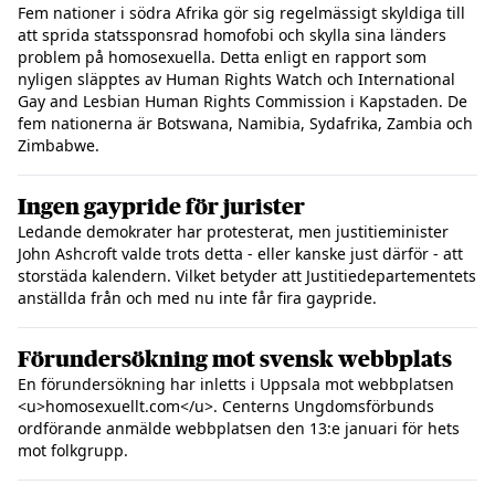
Fem nationer i södra Afrika gör sig regelmässigt skyldiga till
att sprida statssponsrad homofobi och skylla sina länders
problem på homosexuella. Detta enligt en rapport som
nyligen släpptes av Human Rights Watch och International
Gay and Lesbian Human Rights Commission i Kapstaden. De
fem nationerna är Botswana, Namibia, Sydafrika, Zambia och
Zimbabwe.
Ingen gaypride för jurister
Ledande demokrater har protesterat, men justitieminister
John Ashcroft valde trots detta - eller kanske just därför - att
storstäda kalendern. Vilket betyder att Justitiedepartementets
anställda från och med nu inte får fira gaypride.
Förundersökning mot svensk webbplats
En förundersökning har inletts i Uppsala mot webbplatsen
<u>homosexuellt.com</u>. Centerns Ungdomsförbunds
ordförande anmälde webbplatsen den 13:e januari för hets
mot folkgrupp.