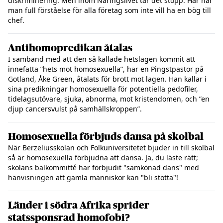
diskriminering. Men inom Näringslivet tar det stopp. Här har
man full förståelse för alla företag som inte vill ha en bög till
chef.
Antihomopredikan åtalas
I samband med att den så kallade hetslagen kommit att
innefatta ”hets mot homosexuella”, har en Pingstpastor på
Gotland, Åke Green, åtalats för brott mot lagen. Han kallar i
sina predikningar homosexuella för potentiella pedofiler,
tidelagsutövare, sjuka, abnorma, mot kristendomen, och ”en
djup cancersvulst på samhällskroppen”.
Homosexuella förbjuds dansa på skolbal
När Berzeliusskolan och Folkuniversitetet bjuder in till skolbal
så är homosexuella förbjudna att dansa. Ja, du läste rätt;
skolans balkommitté har förbjudit "samkönad dans" med
hänvisningen att gamla människor kan "bli stötta"!
Länder i södra Afrika sprider
statssponsrad homofobi?