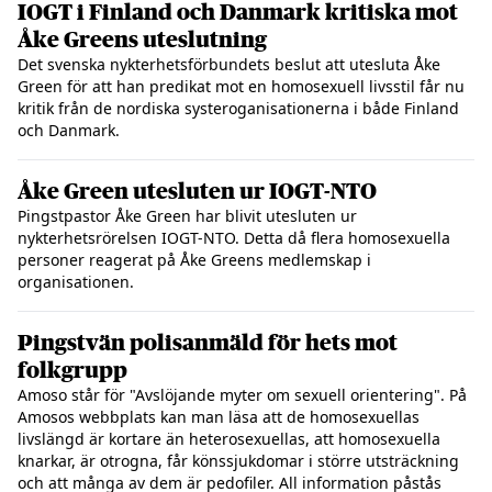
IOGT i Finland och Danmark kritiska mot
Åke Greens uteslutning
Det svenska nykterhetsförbundets beslut att utesluta Åke
Green för att han predikat mot en homosexuell livsstil får nu
kritik från de nordiska systeroganisationerna i både Finland
och Danmark.
Åke Green utesluten ur IOGT-NTO
Pingstpastor Åke Green har blivit utesluten ur
nykterhetsrörelsen IOGT-NTO. Detta då flera homosexuella
personer reagerat på Åke Greens medlemskap i
organisationen.
Pingstvän polisanmäld för hets mot
folkgrupp
Amoso står för "Avslöjande myter om sexuell orientering". På
Amosos webbplats kan man läsa att de homosexuellas
livslängd är kortare än heterosexuellas, att homosexuella
knarkar, är otrogna, får könssjukdomar i större utsträckning
och att många av dem är pedofiler. All information påstås