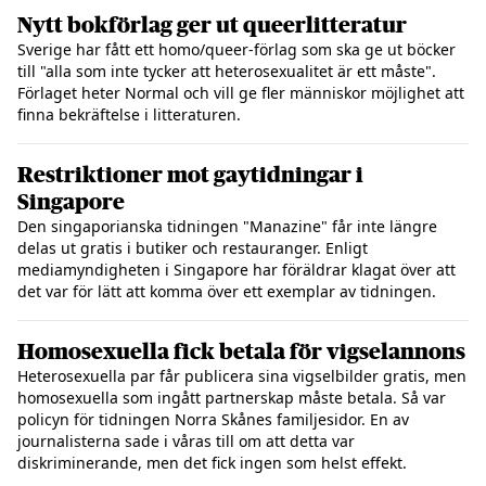
Nytt bokförlag ger ut queerlitteratur
Sverige har fått ett homo/queer-förlag som ska ge ut böcker
till "alla som inte tycker att heterosexualitet är ett måste".
Förlaget heter Normal och vill ge fler människor möjlighet att
finna bekräftelse i litteraturen.
Restriktioner mot gaytidningar i
Singapore
Den singaporianska tidningen "Manazine" får inte längre
delas ut gratis i butiker och restauranger. Enligt
mediamyndigheten i Singapore har föräldrar klagat över att
det var för lätt att komma över ett exemplar av tidningen.
Homosexuella fick betala för vigselannons
Heterosexuella par får publicera sina vigselbilder gratis, men
homosexuella som ingått partnerskap måste betala. Så var
policyn för tidningen Norra Skånes familjesidor. En av
journalisterna sade i våras till om att detta var
diskriminerande, men det fick ingen som helst effekt.