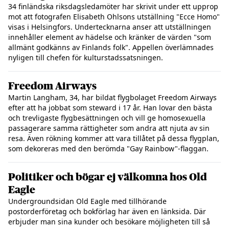
34 finländska riksdagsledamöter har skrivit under ett upprop
mot att fotografen Elisabeth Ohlsons utställning "Ecce Homo"
visas i Helsingfors. Undertecknarna anser att utställningen
innehåller element av hädelse och kränker de värden "som
allmänt godkänns av Finlands folk". Appellen överlämnades
nyligen till chefen för kulturstadssatsningen.
Freedom Airways
Martin Langham, 34, har bildat flygbolaget Freedom Airways
efter att ha jobbat som steward i 17 år. Han lovar den bästa
och trevligaste flygbesättningen och vill ge homosexuella
passagerare samma rättigheter som andra att njuta av sin
resa. Även rökning kommer att vara tillåtet på dessa flygplan,
som dekoreras med den berömda "Gay Rainbow"-flaggan.
Politiker och bögar ej välkomna hos Old
Eagle
Undergroundsidan Old Eagle med tillhörande
postorderföretag och bokförlag har även en länksida. Där
erbjuder man sina kunder och besökare möjligheten till så