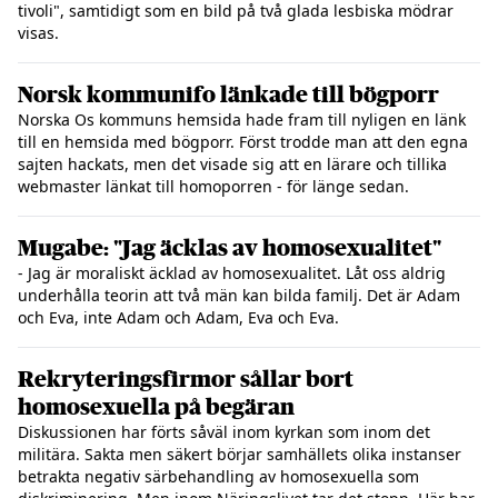
tivoli", samtidigt som en bild på två glada lesbiska mödrar
visas.
Norsk kommunifo länkade till bögporr
Norska Os kommuns hemsida hade fram till nyligen en länk
till en hemsida med bögporr. Först trodde man att den egna
sajten hackats, men det visade sig att en lärare och tillika
webmaster länkat till homoporren - för länge sedan.
Mugabe: "Jag äcklas av homosexualitet"
- Jag är moraliskt äcklad av homosexualitet. Låt oss aldrig
underhålla teorin att två män kan bilda familj. Det är Adam
och Eva, inte Adam och Adam, Eva och Eva.
Rekryteringsfirmor sållar bort
homosexuella på begäran
Diskussionen har förts såväl inom kyrkan som inom det
militära. Sakta men säkert börjar samhällets olika instanser
betrakta negativ särbehandling av homosexuella som