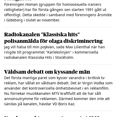
Föreningen Homan (gruppen för homosexuella iraniers
rättigheter) har för första gången sen starten 1991 gått ut
offentligt. Detta skedde i samband med föreningens årsmöte
i Göteborg i slutet av november.
Radiokanalen "Klassiska hits"
polisanmälda för olaga diskriminering
Jag vill hälsa till min pojkvän, sade Max Lilienthal när han
ringde till programmet "Kärlekslinjen" i kommersiella
radiokanalen Klassiska Hits i Stockholm.
Våldsam debatt om kyssande män
Det första manliga paret som kysser varandra i brittisk tv-
reklam, har vållat en våldsam debatt. Det är Virgin Vodka som
använder det kontroversiella ömhetsbeviset i en reklamfilm.
Nu förnekar musikkanalen MTV kraftfullt att de har sålt
annonsutrymme för reklamen. Därmed kommer den inte att
sändas på kanalen, hävdar VD Boris Kaz.