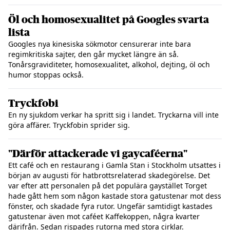
Öl och homosexualitet på Googles svarta
lista
Googles nya kinesiska sökmotor censurerar inte bara
regimkritiska sajter, den går mycket längre än så.
Tonårsgraviditeter, homosexualitet, alkohol, dejting, öl och
humor stoppas också.
Tryckfobi
En ny sjukdom verkar ha spritt sig i landet. Tryckarna vill inte
göra affärer. Tryckfobin sprider sig.
"Därför attackerade vi gaycaféerna"
Ett café och en restaurang i Gamla Stan i Stockholm utsattes i
början av augusti för hatbrottsrelaterad skadegörelse. Det
var efter att personalen på det populära gaystället Torget
hade gått hem som någon kastade stora gatustenar mot dess
fönster, och skadade fyra rutor. Ungefär samtidigt kastades
gatustenar även mot caféet Kaffekoppen, några kvarter
därifrån. Sedan rispades rutorna med stora cirklar.