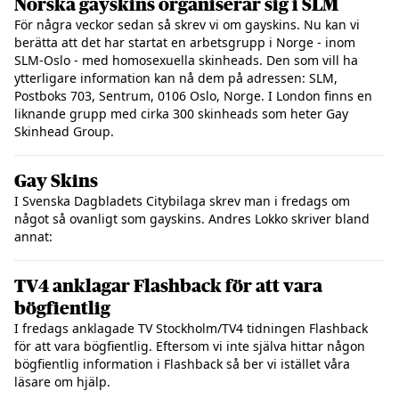
Norska gayskins organiserar sig i SLM
För några veckor sedan så skrev vi om gayskins. Nu kan vi
berätta att det har startat en arbetsgrupp i Norge - inom
SLM-Oslo - med homosexuella skinheads. Den som vill ha
ytterligare information kan nå dem på adressen: SLM,
Postboks 703, Sentrum, 0106 Oslo, Norge. I London finns en
liknande grupp med cirka 300 skinheads som heter Gay
Skinhead Group.
Gay Skins
I Svenska Dagbladets Citybilaga skrev man i fredags om
något så ovanligt som gayskins. Andres Lokko skriver bland
annat:
TV4 anklagar Flashback för att vara
bögfientlig
I fredags anklagade TV Stockholm/TV4 tidningen Flashback
för att vara bögfientlig. Eftersom vi inte själva hittar någon
bögfientlig information i Flashback så ber vi istället våra
läsare om hjälp.