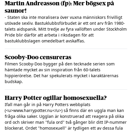
Martin Andreasson (fp): Mer bögsex på
saunor!
- Staten ska inte moralisera över vuxna människors frivilligt
utövade sexliv. Bastuklubbsförbudet är ett ont arv från 1980-
talets aidspanik. Mitt tredje av fyra vallöften under Stockholm
Pride blir därför att arbeta i riksdagen för att
bastuklubbslagen omedelbart avskaffas.
Scooby-Doo censureras
Filmen Scooby-Doo bygger på den tecknade serien som
hämtade mycket av sin inspiration från 60-talets
hippierörelse. Det har spekulerats mycket i karaktärernas
budskap.
Harry Potter ogillar homosexuella?
Ifall man går in på Harry Potters webbplats
(<u>www.harrypotter.nu</u>) så finns där en uggla man kan
fråga olika saker. Ugglan är konstruerad att reagera på olika
ord och skriver man "fula ord" två gånger blir ditt IP-nummer
blockerat. Ordet "homosexuell" är tydligen ett av dessa fula