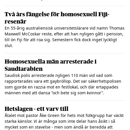
Två års fängelse för homosexuell Fiji-
resenär
En 55-årig australiensisk universitetslärare vid namn Thomas
Maxwell McCoskar reste, efter att han nyligen gått i pension,
till ön Fiji för att roa sig. Semestern fick dock inget lyckligt
slut.
Homosexuella män arresterade i
Saudiarabien
Saudisk polis arresterade nyligen 110 män vid vad som
rapporterades vara ett gaybröllop. Det var säkerhetspolisen
som gjorde en razzia mot en festlokal, och där ertappades
männen med att dansa ”och bete sig som kvinnor”.
Hetslagen - ett varv till
Åtalet mot pastor Åke Green för hets mot folkgrupp har väckt
starka känslor. Vi är många som inte delar hans åsikt i så
mycket som en stavelse - men som ändå är beredda att