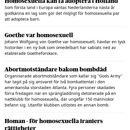
Homosexuella kan få adoptera i Holland
Som första land i Europa väntas Nederländerna nästa år
godkänna en lag som gör det möjligt för homosexuella par
att adoptera barn.
Goethe var homosexuell
Johann Wolfgang von Goethe var homosexuell, hävdar en tysk
historiker i en ny bok som omedelbart har sablats ned av
etablerade Goetheforskare.
Abortmotståndare bakom bombdåd
Organiserade abortmotståndare som kallar sig "Gods Army"
har tagit på sig ansvaret för två bombattentat i den
amerikanska storstaden Atlanta. Fyra personer skadades
förra fredagen när en sprängladdning detonerade på en
nattklubb för homosexuella, där ungefär 150 människor
befann sig. Utanför klubben utlöstes en annan bomb.
Homan - för homosexuella iraniers
rättigheter