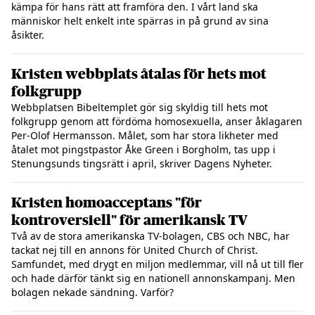
kämpa för hans rätt att framföra den. I vårt land ska
människor helt enkelt inte spärras in på grund av sina
åsikter.
Kristen webbplats åtalas för hets mot
folkgrupp
Webbplatsen Bibeltemplet gör sig skyldig till hets mot
folkgrupp genom att fördöma homosexuella, anser åklagaren
Per-Olof Hermansson. Målet, som har stora likheter med
åtalet mot pingstpastor Åke Green i Borgholm, tas upp i
Stenungsunds tingsrätt i april, skriver Dagens Nyheter.
Kristen homoacceptans "för
kontroversiell" för amerikansk TV
Två av de stora amerikanska TV-bolagen, CBS och NBC, har
tackat nej till en annons för United Church of Christ.
Samfundet, med drygt en miljon medlemmar, vill nå ut till fler
och hade därför tänkt sig en nationell annonskampanj. Men
bolagen nekade sändning. Varför?