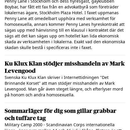
Penny Lane i Stockholm och dess hyresgäst, gayklubben
Boybar, har fått ett fax från en advokatbyrå som företräder
lokalernas ägare, Stockholm Plaza Hotel. I faxet uppmanas
Penny Lane att omedelbart upphöra med verksamhet för
homosexuella, annars kommer Penny Lanes hyreskontrakt att
sägas upp med hänvisning till en klausul i kontraktet där det
sägs att det kan sägas upp om hotellet kan lida ekonomisk
skada av verksamheten i lokalerna. Exakt vad den ekonomiska
skadan skulle bestå i specificeras inte i faxet.
Ku Klux Klan stödjer misshandeln av Mark
Levengood
Svenska Ku Klux Klan skriver i Internettidningen "Det
Brinnande Korset" att man stödjer misshandeln av Mark
Levengood. Man går även steget längre, och efterlyser mord
på honom och andra homosexuella.
Sommarläger för dig som gillar grabbar
och tuffare tag
Military Camp 2000 - Scandinavian Corps internationella