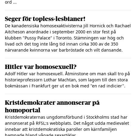
ord ...
Seger för topless-lesbianer!
De kanadensiska homosexaktivisterna Jill Hornick och Rachael
Aitcheson anordnade i september 2000 en stor fest på
klubben "Pussy Palace" i Toronto. Stämningen var hög och
livad och det tog inte lång tid innan cirka 300 av de 350
närvarande kvinnorna var barbröstade och vilt dansande.
Hitler var homosexuell?
Adolf Hitler var homosexuell. Åtminstone om man skall tro på
historieprofessorn Lothar Machtan, som lagom till den stora
bokmässan i Frankfurt ger ut en bok med "en rad indicier".
Kristdemokrater annonserar på
homoportal
Kristdemokraternas ungdomsförbund i Stockholms stad har
annonserat på RFSL:s webbplats. Det något udda medievalet
innebar att kristdemokratiska paroller om kärnfamiljen
hamnade bland vågade sexartiklar.