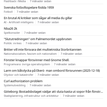
Flashback i Media
7 månader sedan
Svenska fotbollsspelare födda 1959
Fotboll
7 månader sedan
En brutal AI kritiker som sågar all media du gillar
AI - Artificiell intelligens
7 månader sedan
Nba26 2k
Spelkonsoler
7 månader sedan
"Slututredningen" om Palmemordet uppbruten
Politik: inrikes
7 månader sedan
Britter vill inte försvara det multietniska Storbritannien
Nationalsocialism, fascism och nationalism
7 månader sedan
Fönster knappar försvinner med Gnome Shell.
Programvara: övriga operativsystem
7 månader sedan
Larm om båtolycka på Ekerö  man ombord försvunnen (2025-12-18)
Olyckor och katastrofer
7 månader sedan
Curl authorization problem
Systemutveckling
7 månader sedan
Göteborg: Bostadsbolaget vädjar att sluta kasta ut sopor från fönstren
Stadsplanering, infrastruktur och arkitektur
7 månader sedan