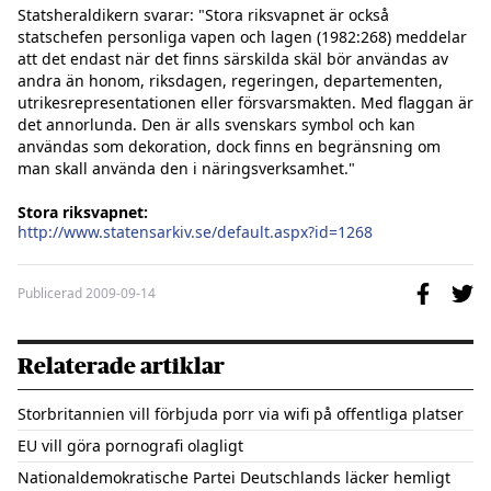
Statsheraldikern svarar: "Stora riksvapnet är också 
statschefen personliga vapen och lagen (1982:268) meddelar 
att det endast när det finns särskilda skäl bör användas av 
andra än honom, riksdagen, regeringen, departementen, 
utrikesrepresentationen eller försvarsmakten. Med flaggan är 
det annorlunda. Den är alls svenskars symbol och kan 
användas som dekoration, dock finns en begränsning om 
man skall använda den i näringsverksamhet."

Stora riksvapnet:
http://www.statensarkiv.se/default.aspx?id=1268
Publicerad
2009-09-14
Relaterade artiklar
Storbritannien vill förbjuda porr via wifi på offentliga platser
EU vill göra pornografi olagligt
Nationaldemokratische Partei Deutschlands läcker hemligt