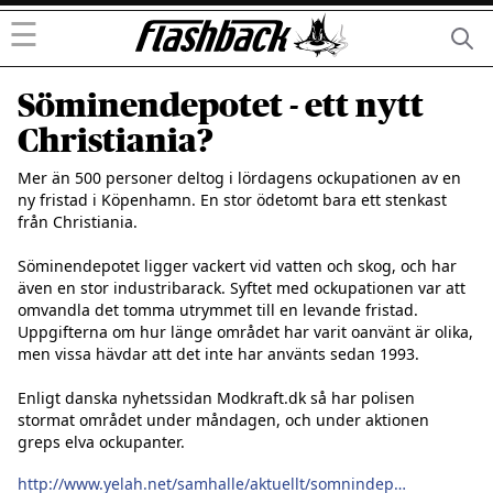
☰
Söminendepotet - ett nytt
Christiania?
Mer än 500 personer deltog i lördagens ockupationen av en 
ny fristad i Köpenhamn. En stor ödetomt bara ett stenkast 
från Christiania.

Söminendepotet ligger vackert vid vatten och skog, och har 
även en stor industribarack. Syftet med ockupationen var att 
omvandla det tomma utrymmet till en levande fristad. 
Uppgifterna om hur länge området har varit oanvänt är olika, 
men vissa hävdar att det inte har använts sedan 1993.

Enligt danska nyhetssidan Modkraft.dk så har polisen 
stormat området under måndagen, och under aktionen 
greps elva ockupanter.

http://www.yelah.net/samhalle/aktuellt/somnindepotet-ockuperat