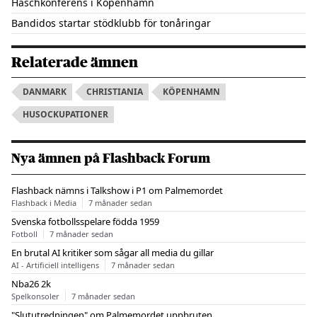
Haschkonferens i Köpenhamn
Bandidos startar stödklubb för tonåringar
Relaterade ämnen
DANMARK
CHRISTIANIA
KÖPENHAMN
HUSOCKUPATIONER
Nya ämnen på Flashback Forum
Flashback nämns i Talkshow i P1 om Palmemordet
Flashback i Media
7 månader sedan
Svenska fotbollsspelare födda 1959
Fotboll
7 månader sedan
En brutal AI kritiker som sågar all media du gillar
AI - Artificiell intelligens
7 månader sedan
Nba26 2k
Spelkonsoler
7 månader sedan
"Slututredningen" om Palmemordet uppbruten