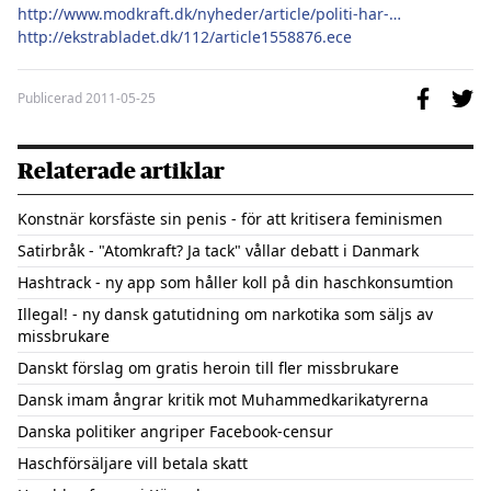
http://www.modkraft.dk/nyheder/article/politi-har-ryddet-sominen-og
http://ekstrabladet.dk/112/article1558876.ece
Publicerad
2011-05-25
Relaterade artiklar
Konstnär korsfäste sin penis - för att kritisera feminismen
Satirbråk - "Atomkraft? Ja tack" vållar debatt i Danmark
Hashtrack - ny app som håller koll på din haschkonsumtion
Illegal! - ny dansk gatutidning om narkotika som säljs av
missbrukare
Danskt förslag om gratis heroin till fler missbrukare
Dansk imam ångrar kritik mot Muhammedkarikatyrerna
Danska politiker angriper Facebook-censur
Haschförsäljare vill betala skatt