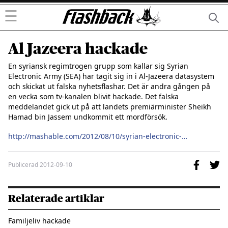
☰
Al Jazeera hackade
En syriansk regimtrogen grupp som kallar sig Syrian 
Electronic Army (SEA) har tagit sig in i Al-Jazeera datasystem 
och skickat ut falska nyhetsflashar. Det är andra gången på 
en vecka som tv-kanalen blivit hackade. Det falska 
meddelandet gick ut på att landets premiärminister Sheikh 
Hamad bin Jassem undkommit ett mordförsök.

http://mashable.com/2012/08/10/syrian-electronic-army/
Publicerad
2012-09-10
Relaterade artiklar
Familjeliv hackade