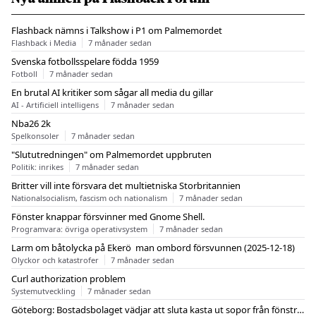
Flashback nämns i Talkshow i P1 om Palmemordet
Flashback i Media
7 månader sedan
Svenska fotbollsspelare födda 1959
Fotboll
7 månader sedan
En brutal AI kritiker som sågar all media du gillar
AI - Artificiell intelligens
7 månader sedan
Nba26 2k
Spelkonsoler
7 månader sedan
"Slututredningen" om Palmemordet uppbruten
Politik: inrikes
7 månader sedan
Britter vill inte försvara det multietniska Storbritannien
Nationalsocialism, fascism och nationalism
7 månader sedan
Fönster knappar försvinner med Gnome Shell.
Programvara: övriga operativsystem
7 månader sedan
Larm om båtolycka på Ekerö  man ombord försvunnen (2025-12-18)
Olyckor och katastrofer
7 månader sedan
Curl authorization problem
Systemutveckling
7 månader sedan
Göteborg: Bostadsbolaget vädjar att sluta kasta ut sopor från fönstren