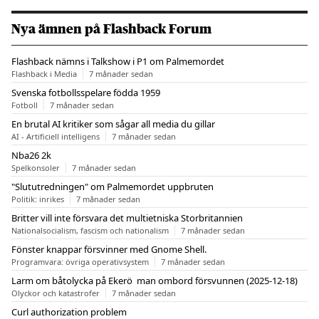
Nya ämnen på Flashback Forum
Flashback nämns i Talkshow i P1 om Palmemordet
Flashback i Media
7 månader sedan
Svenska fotbollsspelare födda 1959
Fotboll
7 månader sedan
En brutal AI kritiker som sågar all media du gillar
AI - Artificiell intelligens
7 månader sedan
Nba26 2k
Spelkonsoler
7 månader sedan
"Slututredningen" om Palmemordet uppbruten
Politik: inrikes
7 månader sedan
Britter vill inte försvara det multietniska Storbritannien
Nationalsocialism, fascism och nationalism
7 månader sedan
Fönster knappar försvinner med Gnome Shell.
Programvara: övriga operativsystem
7 månader sedan
Larm om båtolycka på Ekerö  man ombord försvunnen (2025-12-18)
Olyckor och katastrofer
7 månader sedan
Curl authorization problem