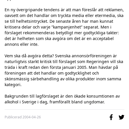
En ny övergripande tendens är att man föreslår att reklamen, 
oavsett om det handlar om tryckta media eller etermedia, ska 
se till helhetsintrycket. De senaste åren har man kunnat 
kritisera delar och varje ”kampanjenhet” separat. Men i 
förslaget rekommenderas betydligt mer godtyckliga takter: 
det är helheten som ska avgöra om det är en acceptabel 
annons eller inte.

Vem ska då avgöra detta? Svenska annonsörföreningen är 
naturligtvis starkt kritisk till förslaget som Regeringen vill ska 
träda i kraft redan den första januari 2005. Man hävdar på 
föreningen att det handlar om godtycklighet och 
skönsmässig särbehandling av olika produkter inom samma 
kategori.

Bakgrunden till lagförslaget är den ökade konsumtionen av 
alkohol i Sverige i dag, framförallt bland ungdomar.
Publicerad
2004-04-26