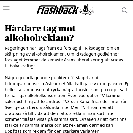
☰
Hårdare tag mot
alkoholreklam?
Regeringen har lagt fram ett förslag till Riksdagen om en 
skärpning av alkoholreklamen. Om Riksdagen godkänner 
förslaget kommer de senaste årens liberalisering att vridas 
tillbaka kraftigt. 

Några grundläggande punkter i förslaget är att 
tidningsannonser måste innehålla tydligare varningstexter. Ej 
heller får annonsen uttrycka några känslor som på något sätt 
förhärligar alkoholkonsumtion. Även vad gäller TV kommer 
saker och ting att förändras. TV3 och Kanal 5 sänder inte från 
Sverige och berörs sålunda inte. Men TV 4 kommer att 
drabbas så till vida att den lättölsreklam man kört inte 
kommer tillåtas visas på samma sätt. Orsaken är att det finns 
starköl av samma märke och att reklamen därmed kan 
uppfttas som reklam för den starkare varianten.
