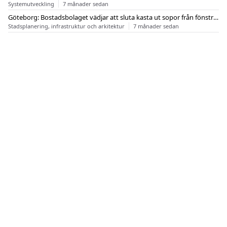
Systemutveckling
7 månader sedan
Göteborg: Bostadsbolaget vädjar att sluta kasta ut sopor från fönstren
Stadsplanering, infrastruktur och arkitektur
7 månader sedan
OM FLASHBACK
KONTAKT
FLASHBACK FORUM