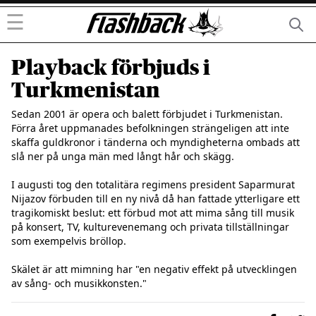
☰
Playback förbjuds i
Turkmenistan
Sedan 2001 är opera och balett förbjudet i Turkmenistan. 
Förra året uppmanades befolkningen strängeligen att inte 
skaffa guldkronor i tänderna och myndigheterna ombads att 
slå ner på unga män med långt hår och skägg.

I augusti tog den totalitära regimens president Saparmurat 
Nijazov förbuden till en ny nivå då han fattade ytterligare ett 
tragikomiskt beslut: ett förbud mot att mima sång till musik 
på konsert, TV, kulturevenemang och privata tillställningar 
som exempelvis bröllop.

Skälet är att mimning har "en negativ effekt på utvecklingen 
av sång- och musikkonsten."