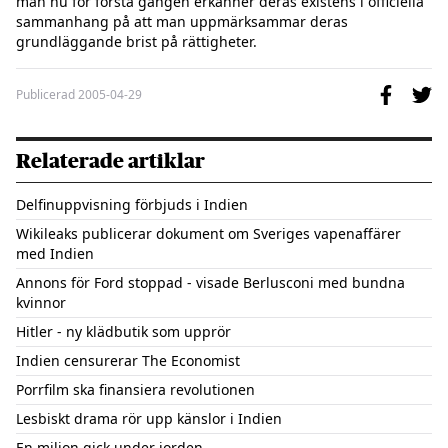
man nu för första gången erkänner deras existens i officiella 
sammanhang på att man uppmärksammar deras 
grundläggande brist på rättigheter.
Publicerad
2005-04-29
Relaterade artiklar
Delfinuppvisning förbjuds i Indien
Wikileaks publicerar dokument om Sveriges vapenaffärer
med Indien
Annons för Ford stoppad - visade Berlusconi med bundna
kvinnor
Hitler - ny klädbutik som upprör
Indien censurerar The Economist
Porrfilm ska finansiera revolutionen
Lesbiskt drama rör upp känslor i Indien
En miljon gick under jorden