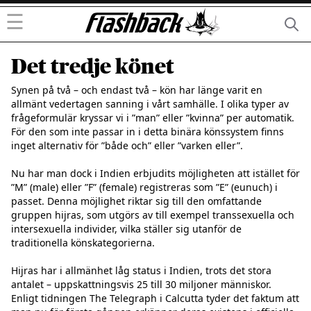
☰
Det tredje könet
Synen på två – och endast två – kön har länge varit en 
allmänt vedertagen sanning i vårt samhälle. I olika typer av 
frågeformulär kryssar vi i ”man” eller ”kvinna” per automatik. 
För den som inte passar in i detta binära könssystem finns 
inget alternativ för ”både och” eller ”varken eller”. 

Nu har man dock i Indien erbjudits möjligheten att istället för 
”M” (male) eller ”F” (female) registreras som ”E” (eunuch) i 
passet. Denna möjlighet riktar sig till den omfattande 
gruppen hijras, som utgörs av till exempel transsexuella och 
intersexuella individer, vilka ställer sig utanför de 
traditionella könskategorierna. 

Hijras har i allmänhet låg status i Indien, trots det stora 
antalet – uppskattningsvis 25 till 30 miljoner människor. 
Enligt tidningen The Telegraph i Calcutta tyder det faktum att 