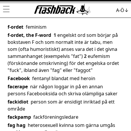
☰
A-Ö↓
f-ordet
feminism
f-ordet, the F-word
1
engelskt ord som börjar på
bokstaven F och som normalt inte är tabu, men
som (ofta humoristiskt) anses vara det i det givna
sammanhanget (exempelvis "fat")
2
eufemism
(förskönande omskrivning) för det engelska ordet
"fuck", ibland även "fag" eller "faggot"
Facebook
fentanyl blandat med heroin
facerape
när någon loggar in på en annan
persons Facebooksida och skriva olämpliga saker
fackidiot
person som är ensidigt inriktad på ett
område
fackpamp
fackföreningsledare
fag hag
heterosexuell kvinna som gärna umgås