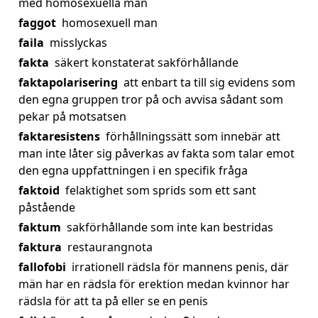
med homosexuella män
faggot
homosexuell man
faila
misslyckas
fakta
säkert konstaterat sakförhållande
faktapolarisering
att enbart ta till sig evidens som
den egna gruppen tror på och avvisa sådant som
pekar på motsatsen
faktaresistens
förhållningssätt som innebär att
man inte låter sig påverkas av fakta som talar emot
den egna uppfattningen i en specifik fråga
faktoid
felaktighet som sprids som ett sant
påstående
faktum
sakförhållande som inte kan bestridas
faktura
restaurangnota
fallofobi
irrationell rädsla för mannens penis, där
män har en rädsla för erektion medan kvinnor har
rädsla för att ta på eller se en penis