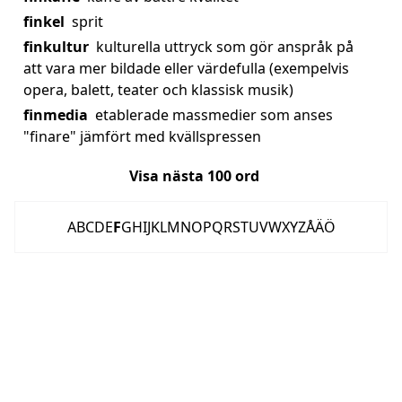
finkel
sprit
finkultur
kulturella uttryck som gör anspråk på
att vara mer bildade eller värdefulla (exempelvis
opera, balett, teater och klassisk musik)
finmedia
etablerade massmedier som anses
"finare" jämfört med kvällspressen
Visa nästa
100
ord
A
B
C
D
E
F
G
H
I
J
K
L
M
N
O
P
Q
R
S
T
U
V
W
X
Y
Z
Å
Ä
Ö