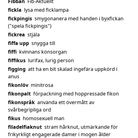
Fibban
Fib-Aktuellt
fickla
lysa med ficklampa
fickpingis
smygonanera med handen i byxfickan
("spela fickpingis")
fickrea
stjäla
fiffa upp
snygga till
fiffi
kvinnans könsorgan
fiffikus
lurifax, lurig person
figging
att ha en bit skalad ingefära uppkörd i
anus
fikonlöv
minitrosa
fikonpalt
förpackning med hoppressade fikon
fikonspråk
använda ett övermått av
svårbegripliga ord
fikus
homosexuell man
filadelfiaknut
stram hårknut, utmärkande för
frikyrkligt engagerade damer i mogen ålder