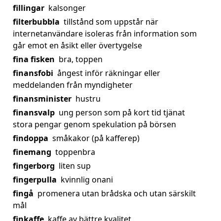
fillingar
kalsonger
filterbubbla
tillstånd som uppstår när
internetanvändare isoleras från information som
går emot en åsikt eller övertygelse
fina fisken
bra, toppen
finansfobi
ångest inför räkningar eller
meddelanden från myndigheter
finansminister
hustru
finansvalp
ung person som på kort tid tjänat
stora pengar genom spekulation på börsen
findoppa
småkakor (på kafferep)
finemang
toppenbra
fingerborg
liten sup
fingerpulla
kvinnlig onani
fingå
promenera utan brådska och utan särskilt
mål
finkaffe
kaffe av bättre kvalitet