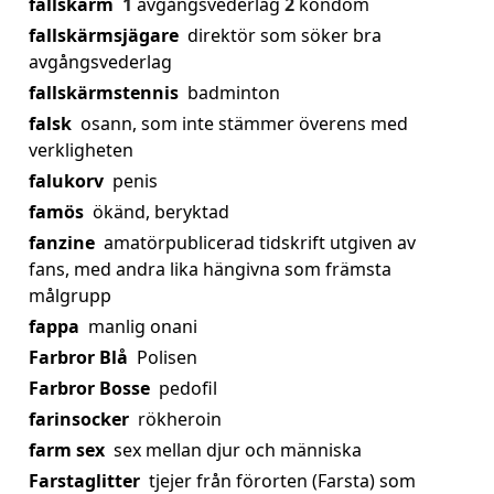
fallskärm
1
avgångsvederlag
2
kondom
fallskärmsjägare
direktör som söker bra
avgångsvederlag
fallskärmstennis
badminton
falsk
osann, som inte stämmer överens med
verkligheten
falukorv
penis
famös
ökänd, beryktad
fanzine
amatörpublicerad tidskrift utgiven av
fans, med andra lika hängivna som främsta
målgrupp
fappa
manlig onani
Farbror Blå
Polisen
Farbror Bosse
pedofil
farinsocker
rökheroin
farm sex
sex mellan djur och människa
Farstaglitter
tjejer från förorten (Farsta) som