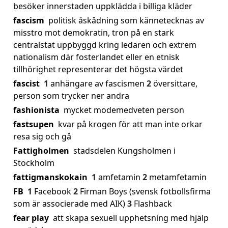
besöker innerstaden uppklädda i billiga kläder
fascism
politisk åskådning som kännetecknas av
misstro mot demokratin, tron på en stark
centralstat uppbyggd kring ledaren och extrem
nationalism där fosterlandet eller en etnisk
tillhörighet representerar det högsta värdet
fascist
1
anhängare av fascismen
2
översittare,
person som trycker ner andra
fashionista
mycket modemedveten person
fastsupen
kvar på krogen för att man inte orkar
resa sig och gå
Fattigholmen
stadsdelen Kungsholmen i
Stockholm
fattigmanskokain
1
amfetamin
2
metamfetamin
FB
1
Facebook
2
Firman Boys (svensk fotbollsfirma
som är associerade med AIK)
3
Flashback
fear play
att skapa sexuell upphetsning med hjälp