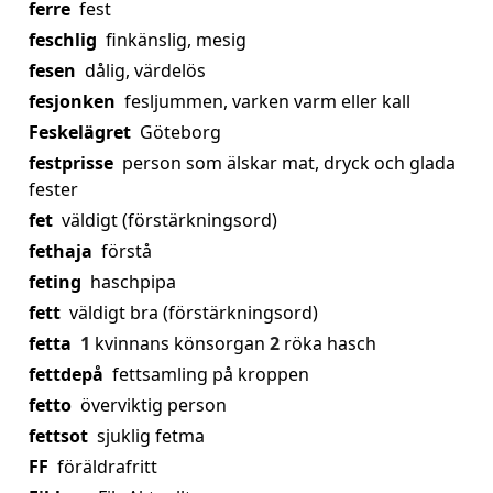
ferre
fest
feschlig
finkänslig, mesig
fesen
dålig, värdelös
fesjonken
fesljummen, varken varm eller kall
Feskelägret
Göteborg
festprisse
person som älskar mat, dryck och glada
fester
fet
väldigt (förstärkningsord)
fethaja
förstå
feting
haschpipa
fett
väldigt bra (förstärkningsord)
fetta
1
kvinnans könsorgan
2
röka hasch
fettdepå
fettsamling på kroppen
fetto
överviktig person
fettsot
sjuklig fetma
FF
föräldrafritt