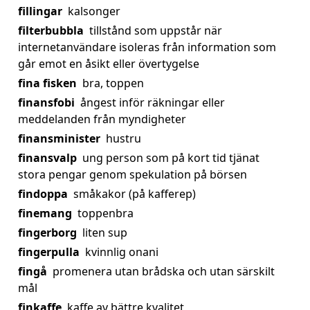
fillingar
kalsonger
filterbubbla
tillstånd som uppstår när
internetanvändare isoleras från information som
går emot en åsikt eller övertygelse
fina fisken
bra, toppen
finansfobi
ångest inför räkningar eller
meddelanden från myndigheter
finansminister
hustru
finansvalp
ung person som på kort tid tjänat
stora pengar genom spekulation på börsen
findoppa
småkakor (på kafferep)
finemang
toppenbra
fingerborg
liten sup
fingerpulla
kvinnlig onani
fingå
promenera utan brådska och utan särskilt
mål
finkaffe
kaffe av bättre kvalitet