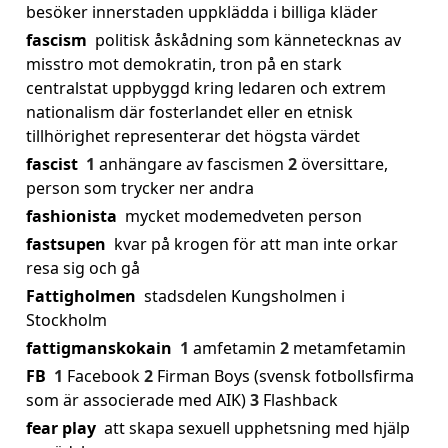
besöker innerstaden uppklädda i billiga kläder
fascism
politisk åskådning som kännetecknas av
misstro mot demokratin, tron på en stark
centralstat uppbyggd kring ledaren och extrem
nationalism där fosterlandet eller en etnisk
tillhörighet representerar det högsta värdet
fascist
1
anhängare av fascismen
2
översittare,
person som trycker ner andra
fashionista
mycket modemedveten person
fastsupen
kvar på krogen för att man inte orkar
resa sig och gå
Fattigholmen
stadsdelen Kungsholmen i
Stockholm
fattigmanskokain
1
amfetamin
2
metamfetamin
FB
1
Facebook
2
Firman Boys (svensk fotbollsfirma
som är associerade med AIK)
3
Flashback
fear play
att skapa sexuell upphetsning med hjälp