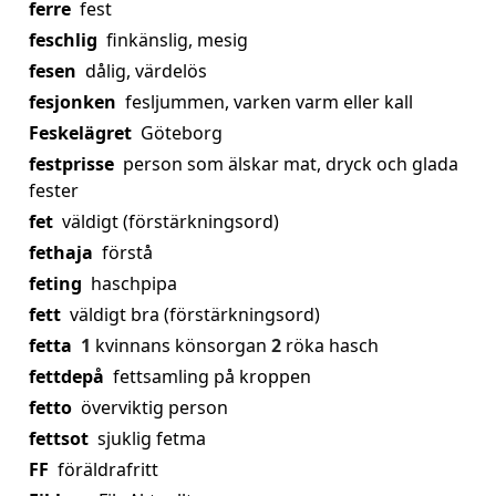
ferre
fest
feschlig
finkänslig, mesig
fesen
dålig, värdelös
fesjonken
fesljummen, varken varm eller kall
Feskelägret
Göteborg
festprisse
person som älskar mat, dryck och glada
fester
fet
väldigt (förstärkningsord)
fethaja
förstå
feting
haschpipa
fett
väldigt bra (förstärkningsord)
fetta
1
kvinnans könsorgan
2
röka hasch
fettdepå
fettsamling på kroppen
fetto
överviktig person
fettsot
sjuklig fetma
FF
föräldrafritt