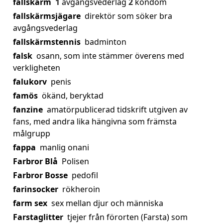
fallskärm
1
avgångsvederlag
2
kondom
fallskärmsjägare
direktör som söker bra
avgångsvederlag
fallskärmstennis
badminton
falsk
osann, som inte stämmer överens med
verkligheten
falukorv
penis
famös
ökänd, beryktad
fanzine
amatörpublicerad tidskrift utgiven av
fans, med andra lika hängivna som främsta
målgrupp
fappa
manlig onani
Farbror Blå
Polisen
Farbror Bosse
pedofil
farinsocker
rökheroin
farm sex
sex mellan djur och människa
Farstaglitter
tjejer från förorten (Farsta) som