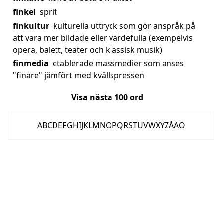
finkel
sprit
finkultur
kulturella uttryck som gör anspråk på
att vara mer bildade eller värdefulla (exempelvis
opera, balett, teater och klassisk musik)
finmedia
etablerade massmedier som anses
"finare" jämfört med kvällspressen
Visa nästa
100
ord
A
B
C
D
E
F
G
H
I
J
K
L
M
N
O
P
Q
R
S
T
U
V
W
X
Y
Z
Å
Ä
Ö