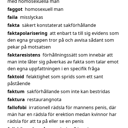
med homosexuella män
faggot
homosexuell man
faila
misslyckas
fakta
säkert konstaterat sakförhållande
faktapolarisering
att enbart ta till sig evidens som
den egna gruppen tror på och avvisa sådant som
pekar på motsatsen
faktaresistens
förhållningssätt som innebär att
man inte låter sig påverkas av fakta som talar emot
den egna uppfattningen i en specifik fråga
faktoid
felaktighet som sprids som ett sant
påstående
faktum
sakförhållande som inte kan bestridas
faktura
restaurangnota
fallofobi
irrationell rädsla för mannens penis, där
män har en rädsla för erektion medan kvinnor har
rädsla för att ta på eller se en penis