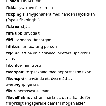
Fibban
Fib-Aktuellt
fickla
lysa med ficklampa
fickpingis
smygonanera med handen i byxfickan
("spela fickpingis")
fickrea
stjäla
fiffa upp
snygga till
fiffi
kvinnans könsorgan
fiffikus
lurifax, lurig person
figging
att ha en bit skalad ingefära uppkörd i
anus
fikonlöv
minitrosa
fikonpalt
förpackning med hoppressade fikon
fikonspråk
använda ett övermått av
svårbegripliga ord
fikus
homosexuell man
filadelfiaknut
stram hårknut, utmärkande för
frikyrkligt engagerade damer i mogen ålder