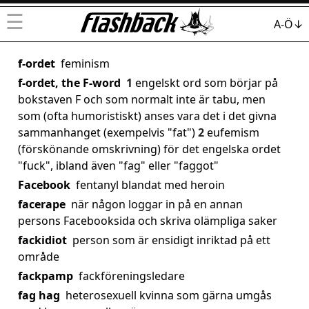
☰
A-Ö↓
f-ordet
feminism
f-ordet, the F-word
1
engelskt ord som börjar på
bokstaven F och som normalt inte är tabu, men
som (ofta humoristiskt) anses vara det i det givna
sammanhanget (exempelvis "fat")
2
eufemism
(förskönande omskrivning) för det engelska ordet
"fuck", ibland även "fag" eller "faggot"
Facebook
fentanyl blandat med heroin
facerape
när någon loggar in på en annan
persons Facebooksida och skriva olämpliga saker
fackidiot
person som är ensidigt inriktad på ett
område
fackpamp
fackföreningsledare
fag hag
heterosexuell kvinna som gärna umgås