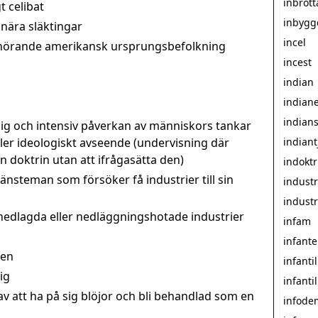
inbrott
t celibat
inbygg
nära släktingar
incel
lhörande amerikansk ursprungsbefolkning
incest
indian
indiane
indian
idig och intensiv påverkan av människors tankar
 eller ideologiskt avseende (undervisning där
indiant
n doktrin utan att ifrågasätta den)
indoktr
 tjänsteman som försöker få industrier till sin
indust
industr
a nedlagda eller nedläggningshotade industrier
infam
infante
nen
infantil
ig
infanti
av att ha på sig blöjor och bli behandlad som en
infode