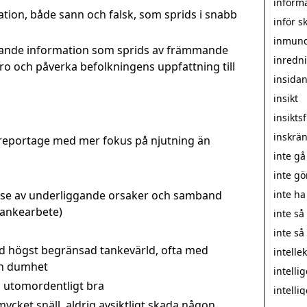
inform
ation, både sann och falsk, som sprids i snabb
inför s
inmun
dande information som sprids av främmande
inredn
tro och påverka befolkningens uppfattning till
insida
insikt
insiktsf
inskrän
eportage med mer fokus på njutning än
inte gå
inte gö
lse av underliggande orsaker och samband
inte ha
tankearbete)
inte så
inte så
d högst begränsad tankevärld, ofta med
intellek
än dumhet
intelli
, utomordentligt bra
intelli
mycket snäll, aldrig avsiktligt skada någon