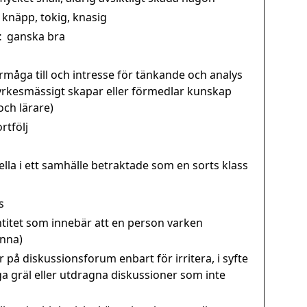
intelli
knäpp, tokig, knasig
intello
t
ganska bra
Interfl
interg
måga till och intresse för tänkande och analys
interne
t yrkesmässigt skapar eller förmedlar kunskap
interse
och lärare)
intets
tfölj
intimit
intja
ella i ett samhälle betraktade som en sorts klass
intjack
intjåla
s
intoler
ntitet som innebär att en person varken
intres
inna)
intrikat
 på diskussionsforum enbart för irritera, i syfte
intryc
a gräl eller utdragna diskussioner som inte
inuit