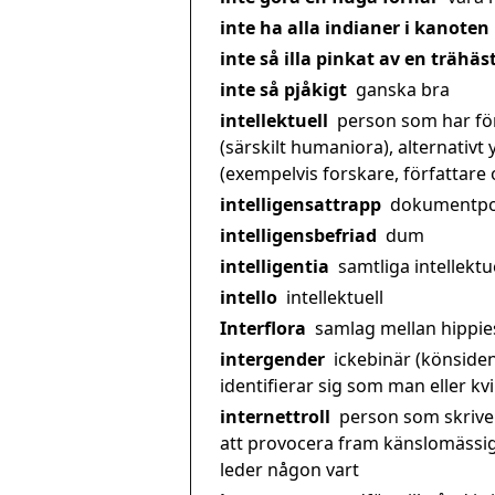
inte ha alla indianer i kanoten
inte så illa pinkat av en trähäs
inte så pjåkigt
ganska bra
intellektuell
person som har för
(särskilt humaniora), alternativ
(exempelvis forskare, författare 
intelligensattrapp
dokumentpor
intelligensbefriad
dum
intelligentia
samtliga intellektu
intello
intellektuell
Interflora
samlag mellan hippie
intergender
ickebinär (könside
identifierar sig som man eller kv
internettroll
person som skriver
att provocera fram känslomässig
leder någon vart