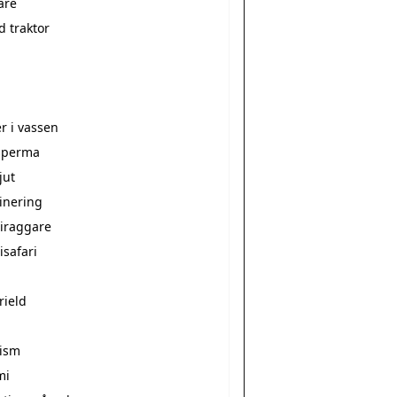
are
d traktor
r i vassen
sperma
jut
inering
riraggare
isafari
rield
lism
mi