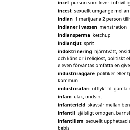
incel
person som lever i ofrivillig
incest
sexuellt umgänge mellan 
indian
1
marijuana
2
person til
indianer i vassen
menstration
indiansperma
ketchup
indiantjut
sprit
indoktrinering
hjärntvätt, ens
och känslor i religiöst, politiskt
eleven förväntas omfatta en give
industriraggare
politiker eller
kommun
industrisafari
utflykt till gaml
infam
elak, ondsint
infanterield
skavsår mellan be
infantil
själsligt omogen, barnsl
infantilism
sexuellt upphetsad 
bebis