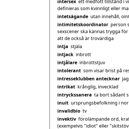
intersex
ett medfött tillstånd i 
definieras som kvinnligt eller ma
intetsägande
utan innehåll, oin
intimitetskoordinator
person s
sexscener ska kännas trygga fö
att de också är trovärdiga
intja
stjäla
intjack
inbrott
intjålare
inbrottstjuv
intolerant
som visar brist på re
intresseklubben antecknar
jag
intrikat
krånglig, invecklad
intryckssanera
ta bort sådant 
inuit
ursprungsbefolkning i nor
invalidbio
tv
invektiv
förolämpande ord, kraf
(exempelvis "idiot" eller "skitstöv