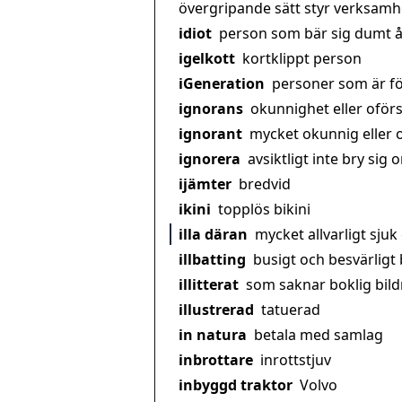
övergripande sätt styr verksamhet
idiot
person som bär sig dumt å
igelkott
kortklippt person
iGeneration
personer som är f
ignorans
okunnighet eller oför
ignorant
mycket okunnig eller 
ignorera
avsiktligt inte bry sig
ijämter
bredvid
ikini
topplös bikini
illa däran
mycket allvarligt sjuk
illbatting
busigt och besvärligt
illitterat
som saknar boklig bil
illustrerad
tatuerad
in natura
betala med samlag
inbrottare
inrottstjuv
inbyggd traktor
Volvo