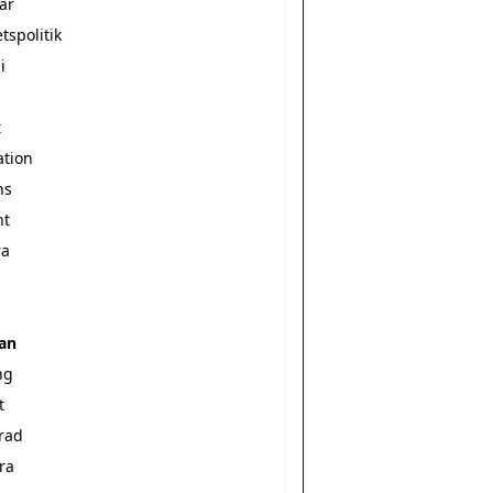
är
etspolitik
i
t
ation
ns
nt
ra
ran
ng
t
erad
ra