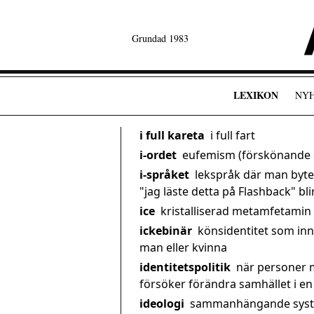
Grundad 1983
LEXIKON
NY
i full kareta
i full fart
i-ordet
eufemism (förskönande o
i-språket
lekspråk där man byte
"jag läste detta på Flashback" blir p
ice
kristalliserad metamfetamin
ickebinär
könsidentitet som inn
man eller kvinna
identitetspolitik
när personer 
försöker förändra samhället i en
ideologi
sammanhängande system