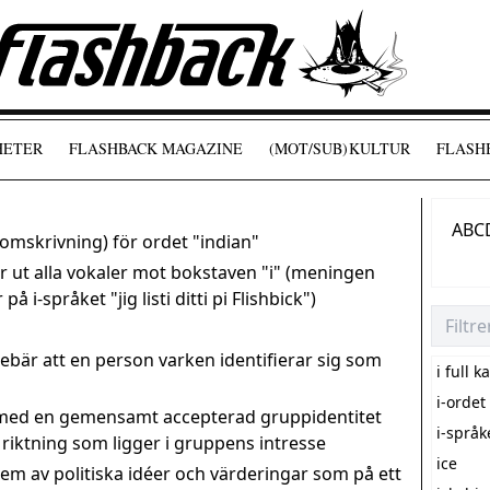
HETER
FLASHBACK MAGAZINE
(MOT/SUB)
KULTUR
FLASHB
A
B
C
mskrivning) för ordet "indian"
r ut alla vokaler mot bokstaven "i" (meningen
å i-språket "jig listi ditti pi Flishbick")
ebär att en person varken identifierar sig som
i full k
i-ordet
med en gemensamt accepterad gruppidentitet
i-språk
 riktning som ligger i gruppens intresse
ice
 av politiska idéer och värderingar som på ett