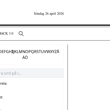
Söndag 26 april 2026
ACK 3.0
D
E
F
G
H
I
J
K
L
M
N
O
P
Q
R
S
T
U
V
W
X
Y
Z
Å
Ä
Ö
areta
et