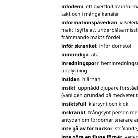
infodemi
ett överflöd av inform
takt och i många kanaler
informationspåverkan
vilsele
makt i syfte att underblåsa miss
främmande makts fördel
inför skranket
inför domstol
inmundiga
äta
inredningsporr
heminredningsr
upplysning
insidan
hjärnan
insikt
uppnådd djupare förståe
(vanligen grundad på medvetet 
insiktsfull
klarsynt och klok
inskränkt
trångsynt person me
antydan om fördomar snarare 
inte gå av för hackor
strålande
inte göra en fluga förnär
vara 