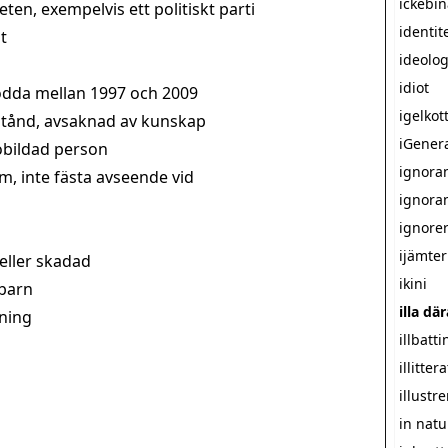
ickebin
en, exempelvis ett politiskt parti
identit
t
ideolog
idiot
ödda mellan 1997 och 2009
igelkot
stånd, avsaknad av kunskap
iGener
obildad person
ignora
 om, inte fästa avseende vid
ignora
ignore
ijämter
 eller skadad
ikini
 barn
illa dä
dning
illbatti
illittera
illustr
in natu