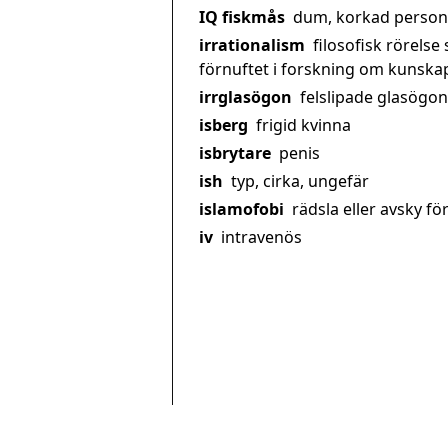
IQ fiskmås
dum, korkad person
irrationalism
filosofisk rörelse
förnuftet i forskning om kunskap
irrglasögon
felslipade glasögon
isberg
frigid kvinna
isbrytare
penis
ish
typ, cirka, ungefär
islamofobi
rädsla eller avsky fö
iv
intravenös