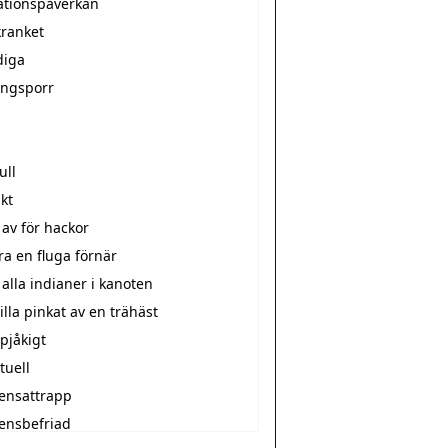
ationspåverkan
kranket
diga
ingsporr
n
ull
kt
 av för hackor
ra en fluga förnär
 alla indianer i kanoten
 illa pinkat av en trähäst
 pjåkigt
tuell
gensattrapp
gensbefriad