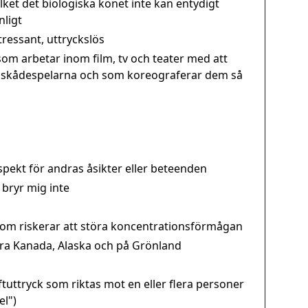
vilket det biologiska könet inte kan entydigt
invalid
nligt
invekti
tressant, uttryckslös
IQ fis
om arbetar inom film, tv och teater med att
irratio
r skådespelarna och som koreograferar dem så
irrgla
isberg
isbryta
ish
islamo
spekt för andras åsikter eller beteenden
iv
 bryr mig inte
som riskerar att störa koncentrationsförmågan
ra Kanada, Alaska och på Grönland
tuttryck som riktas mot en eller flera personer
el")