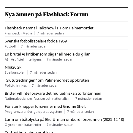
Nya ämnen på Flashback Forum
Flashback nämns i Talkshow i P1 om Palmemordet
Flashback i Media
7 månader sedan
Svenska fotbollsspelare födda 1959
Fotboll
7 månader sedan
En brutal AI kritiker som sågar all media du gillar
AI - Artificiell intelligens
7 månader sedan
Nba26 2k
Spelkonsoler
7 månader sedan
"Slututredningen" om Palmemordet uppbruten
Politik: inrikes
7 månader sedan
Britter vill inte försvara det multietniska Storbritannien
Nationalsocialism, fascism och nationalism
7 månader sedan
Fönster knappar försvinner med Gnome Shell.
Programvara: övriga operativsystem
7 månader sedan
Larm om båtolycka på Ekerö  man ombord försvunnen (2025-12-18)
Olyckor och katastrofer
7 månader sedan
Curl authorization problem