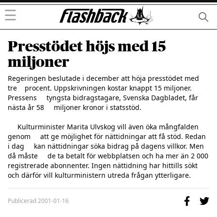
☰
Presstödet höjs med 15
miljoner
Regeringen beslutade i december att höja presstödet med 
tre    procent. Uppskrivningen kostar knappt 15 miljoner. 
Pressens     tyngsta bidragstagare, Svenska Dagbladet, får 
nästa år 58     miljoner kronor i statsstöd.

     Kulturminister Marita Ulvskog vill även öka mångfalden 
genom     att ge möjlighet för nättidningar att få stöd. Redan 
i dag     kan nättidningar söka bidrag på dagens villkor. Men 
då måste     de ta betalt för webbplatsen och ha mer än 2 000      
registrerade abonnenter. Ingen nättidning har hittills sökt     
och därför vill kulturministern utreda frågan ytterligare.
Publicerad
2001-01-16