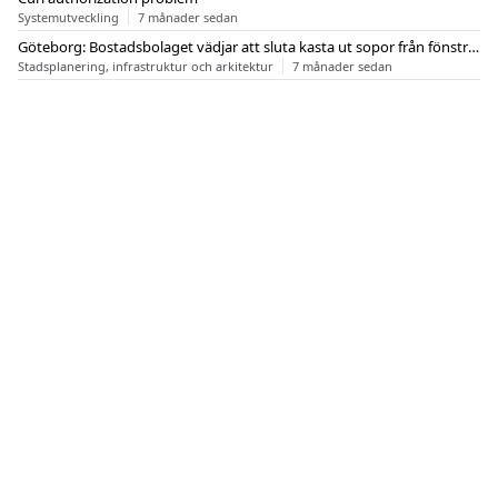
Systemutveckling
7 månader sedan
Göteborg: Bostadsbolaget vädjar att sluta kasta ut sopor från fönstren
Stadsplanering, infrastruktur och arkitektur
7 månader sedan
OM FLASHBACK
KONTAKT
FLASHBACK FORUM