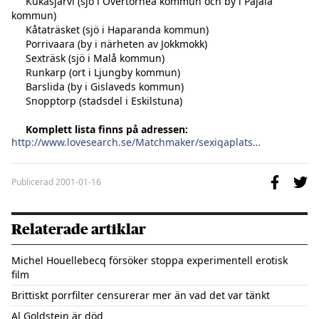
     Kukasjärvi (sjö i Övertorneå kommun och by i Pajala 
kommun)

     Kåtaträsket (sjö i Haparanda kommun)

     Porrivaara (by i närheten av Jokkmokk)

     Sexträsk (sjö i Malå kommun)

     Runkarp (ort i Ljungby kommun)

     Barslida (by i Gislaveds kommun)

     Snopptorp (stadsdel i Eskilstuna)

Komplett lista finns på adressen:
http://www.lovesearch.se/Matchmaker/sexigaplatser.html
Publicerad
2001-01-16
Relaterade artiklar
Michel Houellebecq försöker stoppa experimentell erotisk
film
Brittiskt porrfilter censurerar mer än vad det var tänkt
Al Goldstein är död