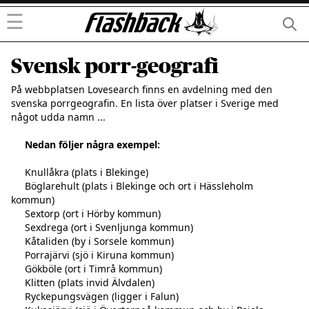
☰
Svensk porr-geografi
På webbplatsen Lovesearch finns en avdelning med den     
svenska porrgeografin. En lista över platser i Sverige med     
något udda namn ...

Nedan följer några exempel:
     Knullåkra (plats i Blekinge)

     Böglarehult (plats i Blekinge och ort i Hässleholm 
kommun)

     Sextorp (ort i Hörby kommun)

     Sexdrega (ort i Svenljunga kommun)

     Kåtaliden (by i Sorsele kommun)

     Porrajärvi (sjö i Kiruna kommun)

     Gökböle (ort i Timrå kommun)

     Klitten (plats invid Älvdalen)

     Ryckepungsvägen (ligger i Falun)
