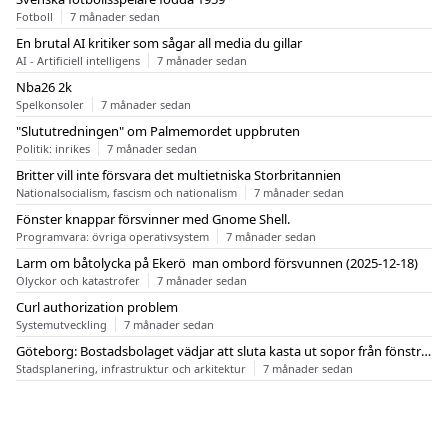
Fotboll
7 månader sedan
En brutal AI kritiker som sågar all media du gillar
AI - Artificiell intelligens
7 månader sedan
Nba26 2k
Spelkonsoler
7 månader sedan
"Slututredningen" om Palmemordet uppbruten
Politik: inrikes
7 månader sedan
Britter vill inte försvara det multietniska Storbritannien
Nationalsocialism, fascism och nationalism
7 månader sedan
Fönster knappar försvinner med Gnome Shell.
Programvara: övriga operativsystem
7 månader sedan
Larm om båtolycka på Ekerö  man ombord försvunnen (2025-12-18)
Olyckor och katastrofer
7 månader sedan
Curl authorization problem
Systemutveckling
7 månader sedan
Göteborg: Bostadsbolaget vädjar att sluta kasta ut sopor från fönstren
Stadsplanering, infrastruktur och arkitektur
7 månader sedan