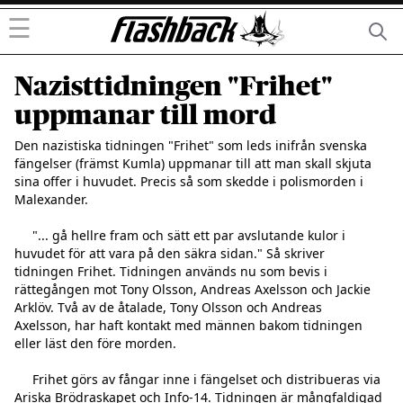
☰
Nazisttidningen "Frihet"
uppmanar till mord
Den nazistiska tidningen "Frihet" som leds inifrån svenska     
fängelser (främst Kumla) uppmanar till att man skall skjuta     
sina offer i huvudet. Precis så som skedde i polismorden i     
Malexander.

     "... gå hellre fram och sätt ett par avslutande kulor i     
huvudet för att vara på den säkra sidan." Så skriver     
tidningen Frihet. Tidningen används nu som bevis i     
rättegången mot Tony Olsson, Andreas Axelsson och Jackie     
Arklöv. Två av de åtalade, Tony Olsson och Andreas     
Axelsson, har haft kontakt med männen bakom tidningen     
eller läst den före morden.

     Frihet görs av fångar inne i fängelset och distribueras via     
Ariska Brödraskapet och Info-14. Tidningen är mångfaldigad     