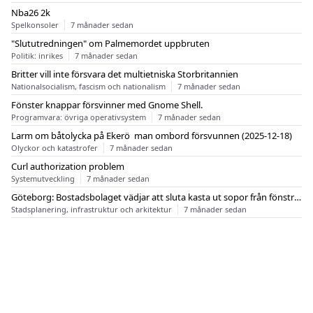
Nba26 2k
Spelkonsoler
7 månader sedan
"Slututredningen" om Palmemordet uppbruten
Politik: inrikes
7 månader sedan
Britter vill inte försvara det multietniska Storbritannien
Nationalsocialism, fascism och nationalism
7 månader sedan
Fönster knappar försvinner med Gnome Shell.
Programvara: övriga operativsystem
7 månader sedan
Larm om båtolycka på Ekerö  man ombord försvunnen (2025-12-18)
Olyckor och katastrofer
7 månader sedan
Curl authorization problem
Systemutveckling
7 månader sedan
Göteborg: Bostadsbolaget vädjar att sluta kasta ut sopor från fönstren
Stadsplanering, infrastruktur och arkitektur
7 månader sedan