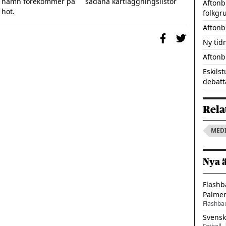
tt namn förekommer på     sådana kartläggningslistor 
Aftonb
folkgr
Aftonb
Ny tid
Aftonb
Eskils
debatt
Rela
MED
Nya 
Flashb
Palme
Flashba
Svensk