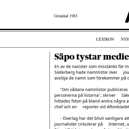
Grundad 1983
LEXIKON
NYH
Säpo tystar medi
En av de nazister som misstänks för m
Söderberg hade namnlistor över     journ
avslöja de namn som förekommer på den
     "Om sådana namnlistor publiceras kan det i sig föranleda att     nya hot riktas mot 
personerna på listorna", skriver     Säk
hittades foton på bland andra några av
chef och en     reporter vid Aftonbladet.
     - Överlag har det blivit vanligare att namnlistor på bland     andra poliser, åklagare och 
journalister cirkulerar på     Internet,