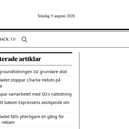
Söndag 9 augusti 2026
ACK 3.0
terade artiklar
groundtidningen Oz grundare död
ladet stoppar Charlie Hebdo på
a
ppar samarbetet med SD:s nättidning
tt bakom Expressens avslöjande om
adet fälls ytterligare en gång för
 reklam