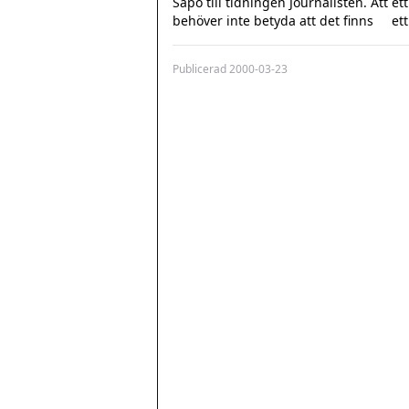
Säpo till tidningen Journalisten. Att e
Publicerad
2000-03-23