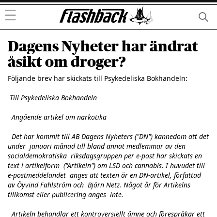
☰
Dagens Nyheter har ändrat
åsikt om droger?
Följande brev har skickats till Psykedeliska Bokhandeln:

Till Psykedeliska Bokhandeln

  Angående artikel om narkotika

  Det har kommit till AB Dagens Nyheters ("DN") kännedom att det 
under  januari månad till bland annat medlemmar av den 
socialdemokratiska  riksdagsgruppen per e-post har skickats en 
text i artikelform  ("Artikeln") om LSD och cannabis. I huvudet till 
e-postmeddelandet  anges att texten är en DN-artikel, författad 
av Öyvind Fahlström och  Björn Netz. Något år för Artikelns 
tillkomst eller publicering anges  inte.

  Artikeln behandlar ett kontroversiellt ämne och förespråkar ett 