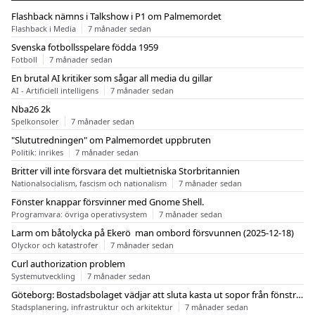
Flashback nämns i Talkshow i P1 om Palmemordet
Flashback i Media
7 månader sedan
Svenska fotbollsspelare födda 1959
Fotboll
7 månader sedan
En brutal AI kritiker som sågar all media du gillar
AI - Artificiell intelligens
7 månader sedan
Nba26 2k
Spelkonsoler
7 månader sedan
"Slututredningen" om Palmemordet uppbruten
Politik: inrikes
7 månader sedan
Britter vill inte försvara det multietniska Storbritannien
Nationalsocialism, fascism och nationalism
7 månader sedan
Fönster knappar försvinner med Gnome Shell.
Programvara: övriga operativsystem
7 månader sedan
Larm om båtolycka på Ekerö  man ombord försvunnen (2025-12-18)
Olyckor och katastrofer
7 månader sedan
Curl authorization problem
Systemutveckling
7 månader sedan
Göteborg: Bostadsbolaget vädjar att sluta kasta ut sopor från fönstren
Stadsplanering, infrastruktur och arkitektur
7 månader sedan