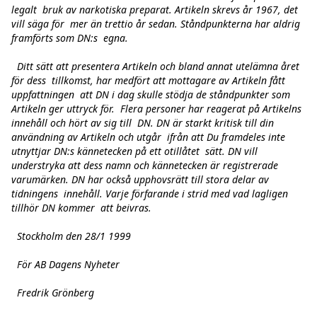
legalt  bruk av narkotiska preparat. Artikeln skrevs år 1967, det 
vill säga för  mer än trettio år sedan. Ståndpunkterna har aldrig 
framförts som DN:s  egna.

  Ditt sätt att presentera Artikeln och bland annat utelämna året 
för dess  tillkomst, har medfört att mottagare av Artikeln fått 
uppfattningen  att DN i dag skulle stödja de ståndpunkter som 
Artikeln ger uttryck för.  Flera personer har reagerat på Artikelns 
innehåll och hört av sig till  DN. DN är starkt kritisk till din 
användning av Artikeln och utgår  ifrån att Du framdeles inte 
utnyttjar DN:s kännetecken på ett otillåtet  sätt. DN vill 
understryka att dess namn och kännetecken är registrerade  
varumärken. DN har också upphovsrätt till stora delar av 
tidningens  innehåll. Varje förfarande i strid med vad lagligen 
tillhör DN kommer  att beivras.

  Stockholm den 28/1 1999

  För AB Dagens Nyheter

  Fredrik Grönberg
