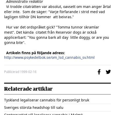
  Administrativ redaktör
  Vi trodde citaträtten var absolut, oavsett om man anger årtal 
eller inte.  Som de säger: "Varje förfarande i strid med vad 
lagligen tillhör DN kommer  att beivras."

  Hur var det ordspråket gick? "Tomma tunnor skramlar 
mest". Det kända  citatet från Reservoir dogs är också 
applicerbart: "You gonna bark all day  little doggy, or are you 
gonna bite".

Artikeln finns på följande adress:
http://www.psykedelbok.se/om_lsd_cannabis_sv.html
Publicerad
1999-02-16
Relaterade artiklar
Tyskland legaliserar cannabis för personligt bruk
Sveriges största headshop till salu
Centerpartiet vill legalisera cannabis i Malmö