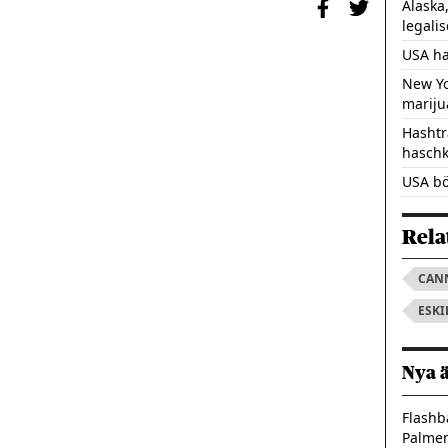
Alaska
legali
USA ha
New Yo
mariju
Hashtr
hasch
USA bö
Rela
CAN
ESKI
Nya 
Flashb
Palme