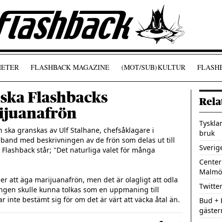
ETER
FLASHBACK MAGAZINE
(MOT/SUB)
KULTUR
FLASHB
nska Flashbacks
Rela
rijuanafrön
Tyskla
 ska granskas av Ulf Stalhane, chefsåklagare i 
bruk
mband med beskrivningen av de frön som delas ut till 
Sverig
l Flashback står; "Det naturliga valet för många 
Centerp
Malmö
ller att äga marijuanafrön, men det är olagligt att odla 
Twitter
ingen skulle kunna tolkas som en uppmaning till 
 inte bestämt sig för om det är värt att väcka åtal än.
Bud + 
gäster