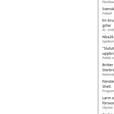
Flashba
Svensk
Fotboll
En bru
gillar
AI - Arti
Nba26
Spelkon
"Slutu
uppbr
Politik: 
Britter
Storbr
Fönste
Shell.
Larm o
försvu
Olyckor 