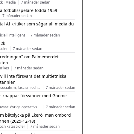
ck i Media
7 månader sedan
a fotbollsspelare födda 1959
7 månader sedan
tal AI kritiker som sågar all media du
ficiell intelligens
7 månader sedan
 2k
soler
7 månader sedan
tredningen" om Palmemordet
uten
inrikes
7 månader sedan
 vill inte försvara det multietniska
itannien
Nationalsocialism, fascism och nationalism
7 månader sedan
r knappar försvinner med Gnome
Programvara: övriga operativsystem
7 månader sedan
m båtolycka på Ekerö  man ombord
nnen (2025-12-18)
och katastrofer
7 månader sedan