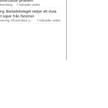
uthorization problem
tveckling
7 månader sedan
rg: Bostadsbolaget vädjar att sluta
ut sopor från fönstren
Stadsplanering, infrastruktur och arkitektur
7 månader sedan