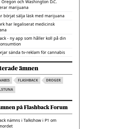
, Oregon och Washington D.C.
serar marijuana
r börjat sälja läsk med marijuana
rk har legaliserat medicinsk
ana
ack - ny app som håller koll på din
konsumtion
rjar sända tv-reklam för cannabis
terade ämnen
NABIS
FLASHBACK
DROGER
LSTUNA
ämnen på Flashback Forum
ack nämns i Talkshow i P1 om
mordet