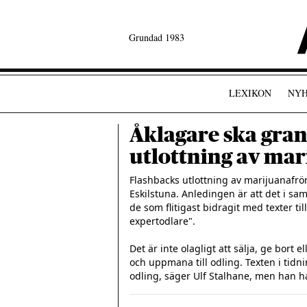
Grundad 1983
LEXIKON
NYH
Åklagare ska gra
utlottning av ma
Flashbacks utlottning av marijuanafrön
Eskilstuna. Anledingen är att det i sa
de som flitigast bidragit med texter til
expertodlare".

Det är inte olagligt att sälja, ge bort e
och uppmana till odling. Texten i tidn
odling, säger Ulf Stalhane, men han har