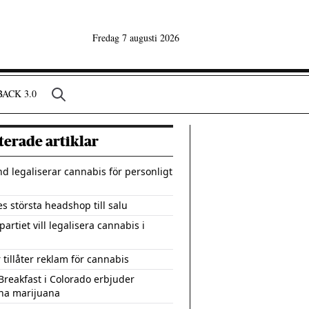
Fredag 7 augusti 2026
ACK 3.0
terade artiklar
nd legaliserar cannabis för personligt
es största headshop till salu
artiet vill legalisera cannabis i
 tillåter reklam för cannabis
Breakfast i Colorado erbjuder
na marijuana