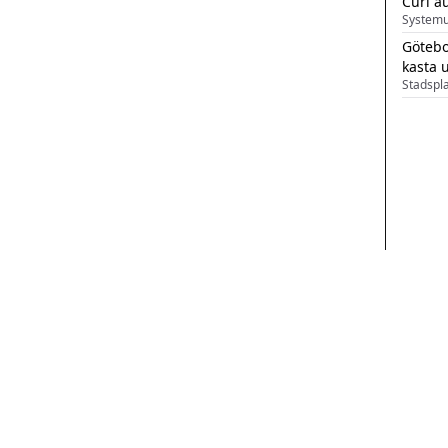
Curl a
Systemu
Götebo
kasta 