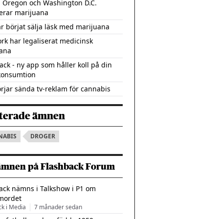
, Oregon och Washington D.C.
serar marijuana
r börjat sälja läsk med marijuana
rk har legaliserat medicinsk
ana
ack - ny app som håller koll på din
konsumtion
rjar sända tv-reklam för cannabis
terade ämnen
NABIS
DROGER
ämnen på Flashback Forum
ack nämns i Talkshow i P1 om
mordet
ck i Media
7 månader sedan