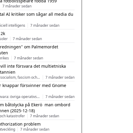
a fotbollsspelare födda 1959
7 månader sedan
tal AI kritiker som sågar all media du
ficiell intelligens
7 månader sedan
 2k
soler
7 månader sedan
tredningen" om Palmemordet
uten
inrikes
7 månader sedan
 vill inte försvara det multietniska
itannien
Nationalsocialism, fascism och nationalism
7 månader sedan
r knappar försvinner med Gnome
Programvara: övriga operativsystem
7 månader sedan
m båtolycka på Ekerö  man ombord
nnen (2025-12-18)
och katastrofer
7 månader sedan
uthorization problem
tveckling
7 månader sedan