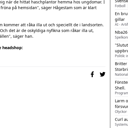
Svensk
l mig när de hittat haschplantor hemma hos ungdomar. I 
Fotboll
fröna på hemsidan", säger Hågestam som är klart 
En bru
gillar
 kommer att råka illa ut och speciellt de i landsorten. 
AI - Arti
ch det är de oskyldiga nyfikna som råkar illa ut, 
Nba26
llen", säger han.

Spelkon
"Slutu
y headshop:
uppbr
Politik: 
Britter
Storbr
Fönste
Shell.
Larm o
försvu
Olyckor 
Curl a
Systemu