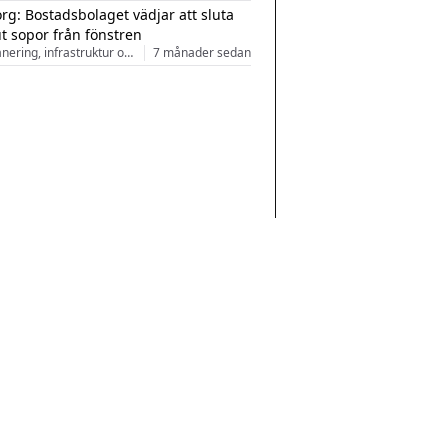
rg: Bostadsbolaget vädjar att sluta
ut sopor från fönstren
Stadsplanering, infrastruktur och arkitektur
7 månader sedan