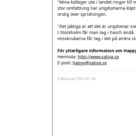
"Mina kolleger ute i landet ringer til
stor omfattning har ungdomarna köpt 
orolig över spridningen.

"Det jäkliga är att det är ungdomar som
I Stockholm får man tag i hasch ändå. O
missbrukarna får tag i det på andra stä
För ytterligare information om Happ
Hemsida: 
http://www.sativa.se
E-post: 
happy@sativa.se
Publicerad
1997-01-06