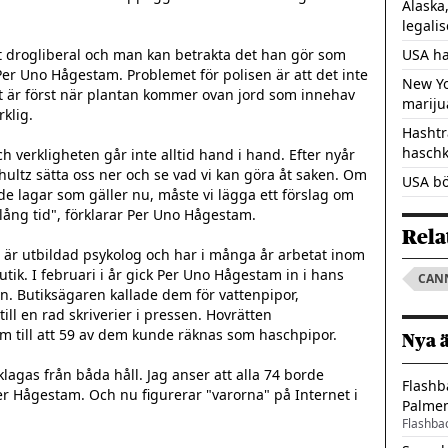
Alaska
legali
art drogliberal och man kan betrakta det han gör som 
USA ha
r Uno Hågestam. Problemet för polisen är att det inte 
New Yo
det är först när plantan kommer ovan jord som innehav 
mariju
klig.

Hashtr
hasch
h verkligheten går inte alltid hand i hand. Efter nyår 
hultz sätta oss ner och se vad vi kan göra åt saken. Om 
USA bö
 lagar som gäller nu, måste vi lägga ett förslag om 
lång tid", förklarar Per Uno Hågestam.

Rela
 utbildad psykolog och har i många år arbetat inom 
utik. I februari i år gick Per Uno Hågestam in i hans 
CAN
n. Butiksägaren kallade dem för vattenpipor, 
ll en rad skriverier i pressen. Hovrätten 
 till att 59 av dem kunde räknas som haschpipor.

Nya 
gas från båda håll. Jag anser att alla 74 borde 
Flashb
r Hågestam. Och nu figurerar "varorna" på Internet i 
Palme
Flashba