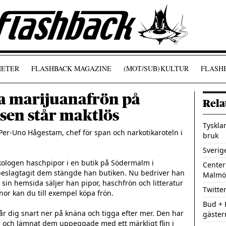
ETER
FLASHBACK MAGAZINE
(MOT/SUB)
KULTUR
FLASHB
pa marijuanafrön på
Rela
isen står maktlös
Tyskla
Per-Uno Hågestam, chef för span och narkotikaroteln i 
bruk
Sverig
kologen haschpipor i en butik på Södermalm i 
Centerp
 beslagtagit dem stängde han butiken. Nu bedriver han 
Malmö
å sin hemsida säljer han pipor, haschfrön och litteratur 
Twitter
or kan du till exempel köpa frön.

Bud + 
Får dig snart ner på knäna och tigga efter mer. Den har 
gäster
 och lämnat dem uppeggade med ett märkligt flin i 