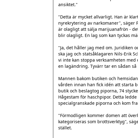
ansiktet."

"Detta är mycket allvarligt. Han är kl
nyrekrytering av narkomaner", säger Pe
är olagligt att sälja marijuanafrön - 
blir olagligt. En lag som kan tyckas mär
"Ja, det håller jag med om. Juridiken oc
ska jag och statsåklagaren Nils-Erik Sc
vi inte kan stoppa verksamheten med de
en lagändring. Tyvärr tar en sådan så 
Mannen bakom butiken och hemsidan är
vården innan han fick idén att starta b
butik och beslagtog piporna, 74 stycke
Hågestam för haschpipor. Detta ledde ti
specialgranskade piporna och kom fram
"Förmodligen kommer domen att överkla
kategoriseras som brottsverktyg", säge
stället.
