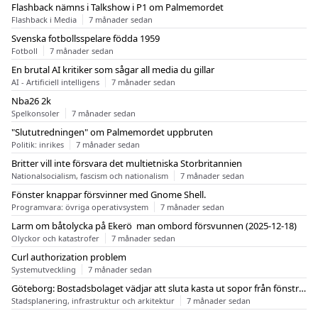
Flashback nämns i Talkshow i P1 om Palmemordet
Flashback i Media
7 månader sedan
Svenska fotbollsspelare födda 1959
Fotboll
7 månader sedan
En brutal AI kritiker som sågar all media du gillar
AI - Artificiell intelligens
7 månader sedan
Nba26 2k
Spelkonsoler
7 månader sedan
"Slututredningen" om Palmemordet uppbruten
Politik: inrikes
7 månader sedan
Britter vill inte försvara det multietniska Storbritannien
Nationalsocialism, fascism och nationalism
7 månader sedan
Fönster knappar försvinner med Gnome Shell.
Programvara: övriga operativsystem
7 månader sedan
Larm om båtolycka på Ekerö  man ombord försvunnen (2025-12-18)
Olyckor och katastrofer
7 månader sedan
Curl authorization problem
Systemutveckling
7 månader sedan
Göteborg: Bostadsbolaget vädjar att sluta kasta ut sopor från fönstren
Stadsplanering, infrastruktur och arkitektur
7 månader sedan