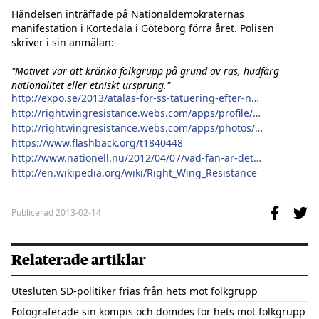
Händelsen inträffade på Nationaldemokraternas 
manifestation i Kortedala i Göteborg förra året. Polisen 
skriver i sin anmälan:

"Motivet var att kränka folkgrupp på grund av ras, hudfärg 
nationalitet eller etniskt ursprung."
http://expo.se/2013/atalas-for-ss-tatuering-efter-nd-demonstration_5678.html
http://rightwingresistance.webs.com/apps/profile/95227884/
http://rightwingresistance.webs.com/apps/photos/album?albumid=14211136
https://www.flashback.org/t1840448
http://www.nationell.nu/2012/04/07/vad-fan-ar-detta-3-right-wing-resistance-sweden/
http://en.wikipedia.org/wiki/Right_Wing_Resistance
Publicerad
2013-02-14
Relaterade artiklar
Utesluten SD-politiker frias från hets mot folkgrupp
Fotograferade sin kompis och dömdes för hets mot folkgrupp