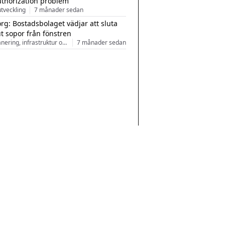
uthorization problem
tveckling
7 månader sedan
rg: Bostadsbolaget vädjar att sluta
ut sopor från fönstren
Stadsplanering, infrastruktur och arkitektur
7 månader sedan