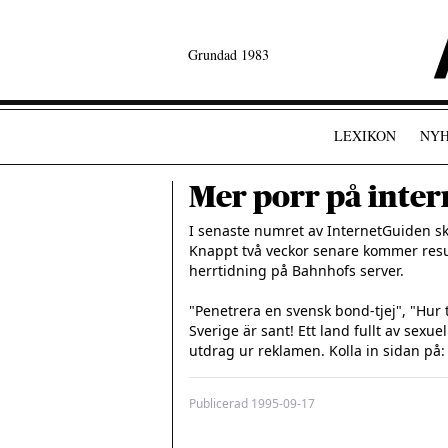
Grundad 1983
LEXIKON
NYH
Mer porr på inter
I senaste numret av InternetGuiden skri
Knappt två veckor senare kommer result
herrtidning på Bahnhofs server.

"Penetrera en svensk bond-tjej", "Hur t
Sverige är sant! Ett land fullt av sexue
utdrag ur reklamen. Kolla in sidan på:
Publicerad
1995-09-17