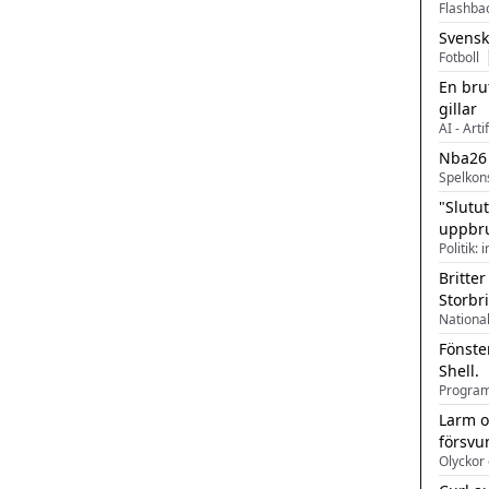
Flashba
Svensk
Fotboll
En bru
gillar
AI - Arti
Nba26
Spelkon
"Slutu
uppbr
Politik: 
Britter
Storbr
Fönste
Shell.
Larm o
försvu
Olyckor 