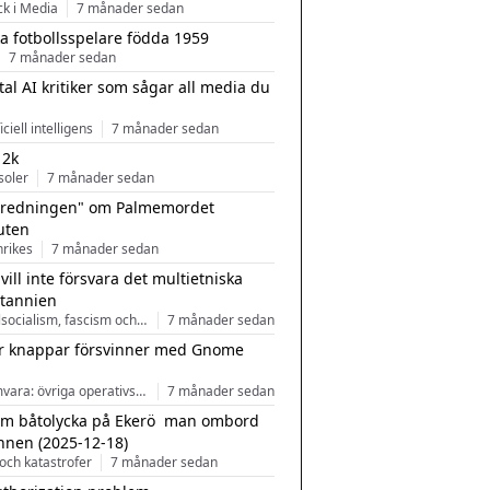
ck i Media
7 månader sedan
a fotbollsspelare födda 1959
7 månader sedan
tal AI kritiker som sågar all media du
ficiell intelligens
7 månader sedan
 2k
soler
7 månader sedan
tredningen" om Palmemordet
uten
inrikes
7 månader sedan
 vill inte försvara det multietniska
itannien
Nationalsocialism, fascism och nationalism
7 månader sedan
r knappar försvinner med Gnome
Programvara: övriga operativsystem
7 månader sedan
m båtolycka på Ekerö  man ombord
nnen (2025-12-18)
och katastrofer
7 månader sedan