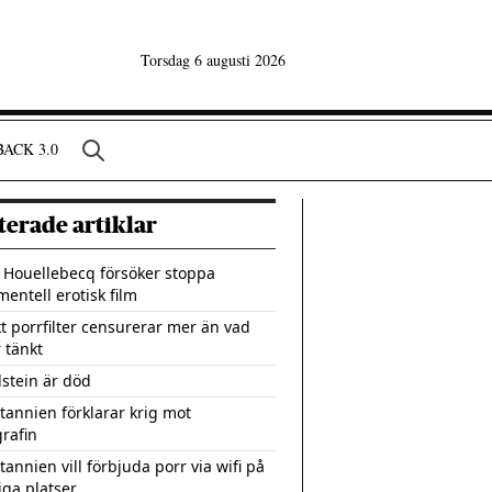
Torsdag 6 augusti 2026
ACK 3.0
terade artiklar
 Houellebecq försöker stoppa
mentell erotisk film
kt porrfilter censurerar mer än vad
 tänkt
dstein är död
itannien förklarar krig mot
rafin
tannien vill förbjuda porr via wifi på
iga platser