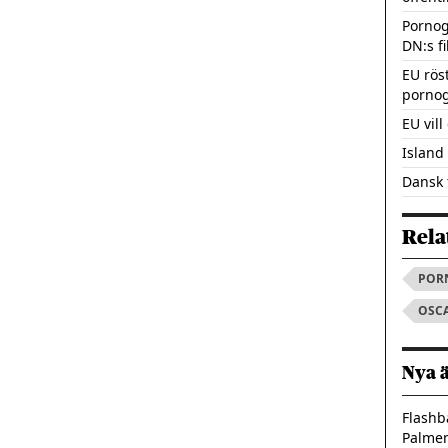
Pornog
DN:s fi
EU rös
pornog
EU vill
Island 
Dansk 
Rela
POR
OSC
Nya 
Flashb
Palme