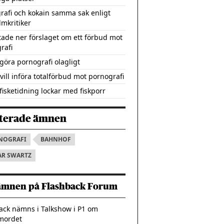
rafi och kokain samma sak enligt
lmkritiker
tade ner förslaget om ett förbud mot
rafi
 göra pornografi olagligt
vill införa totalförbud mot pornografi
fisketidning lockar med fiskporr
terade ämnen
NOGRAFI
BAHNHOF
AR SWARTZ
ämnen på Flashback Forum
ack nämns i Talkshow i P1 om
mordet