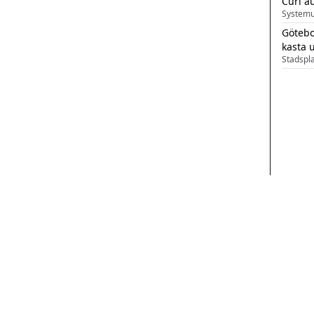
Curl a
Systemu
Götebo
kasta 